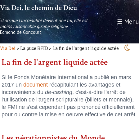
Via Dei, le chemin de Dieu
«Lorsque l'incrédulité devient une foi, elle est
☰ Menu
moins raisonnable qu'une religion»
Edmond de Goncourt
Via Dei
> La puce RFID > La fin de l'argent liquide actée
La fin de l'argent liquide actée
Si le Fonds Monétaire International a publié en mars
2017 un
document
récapitulant les avantages et
inconvénients du
de-cashing
, c'est-à-dire l'arrêt de
l'utilisation de l'argent scripturaire (billets et monnaie),
le FMI ne s'est cependant pas prononcé officiellement
pour ou contre la mise en oeuvre effective de cet arrêt.
Les négationnistes du Monde