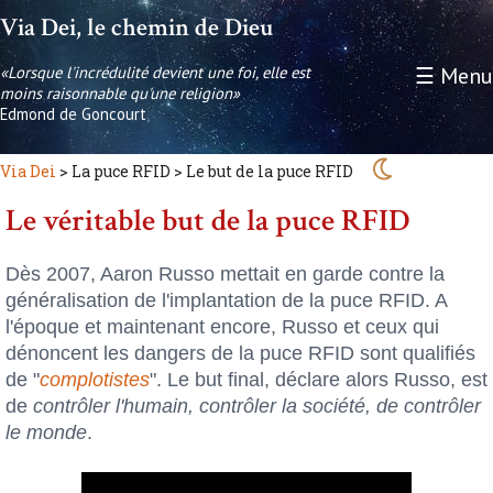
Via Dei, le chemin de Dieu
«Lorsque l'incrédulité devient une foi, elle est
☰ Menu
moins raisonnable qu'une religion»
Edmond de Goncourt
Via Dei
> La puce RFID > Le but de la puce RFID
Le véritable but de la puce RFID
Dès 2007, Aaron Russo mettait en garde contre la
généralisation de l'implantation de la puce RFID. A
l'époque et maintenant encore, Russo et ceux qui
dénoncent les dangers de la puce RFID sont qualifiés
de "
complotistes
". Le but final, déclare alors Russo, est
de
contrôler l'humain, contrôler la société, de contrôler
le monde
.