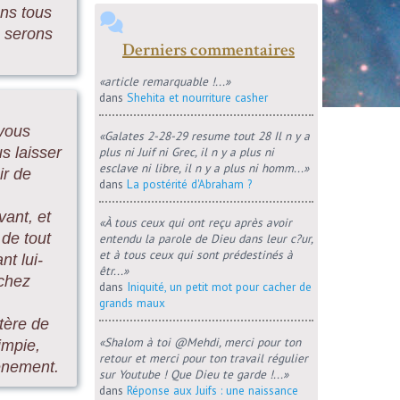
ons tous
s serons
Derniers commentaires
«article remarquable !...»
dans
Shehita et nourriture casher
 vous
«Galates 2-28-29 resume tout 28 Il n y a
plus ni Juif ni Grec, il n y a plus ni
s laisser
esclave ni libre, il n y a plus ni homm...»
ir de
dans
La postérité d'Abraham ?
vant, et
«À tous ceux qui ont reçu après avoir
 de tout
entendu la parole de Dieu dans leur c?ur,
et à tous ceux qui sont prédestinés à
nt lui-
êtr...»
 chez
dans
Iniquité, un petit mot pour cacher de
grands maux
tère de
«Shalom à toi @Mehdi, merci pour ton
'impie,
retour et merci pour ton travail régulier
vènement.
sur Youtube ! Que Dieu te garde !...»
dans
Réponse aux Juifs : une naissance