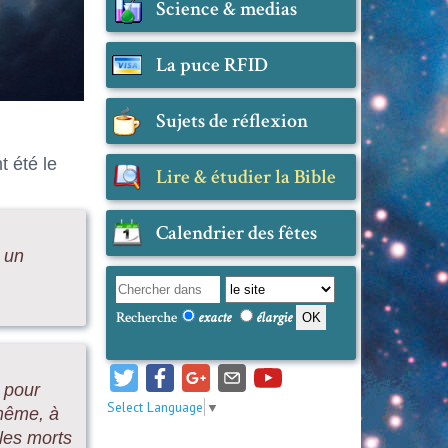
Science & medias
La puce RFID
Sujets de réflexion
t été le
Lire & étudier la Bible
Calendrier des fêtes
 un
Recherche
exacte
élargie
s pour
Select Language
▼
-même, à
 les morts