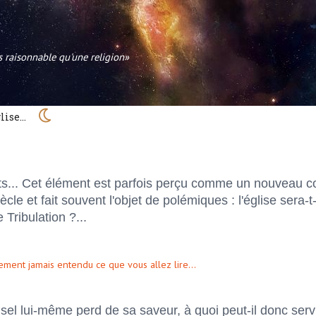
ns raisonnable qu'une religion»
glise...
nts... Cet élément est parfois perçu comme un nouveau c
le et fait souvent l'objet de polémiques : l'église sera-t-
Tribulation ?...
ement jamais entendu ce que vous allez lire...
sel lui-même perd de sa saveur, à quoi peut-il donc serv