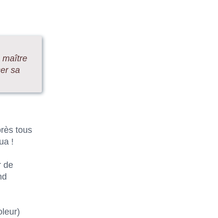
e maître
cer sa
rès tous
ua !
r de
nd
leur)