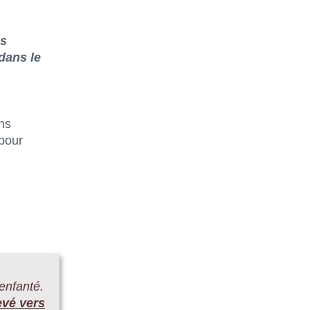
es
dans le
ns
 pour
 enfanté.
evé vers