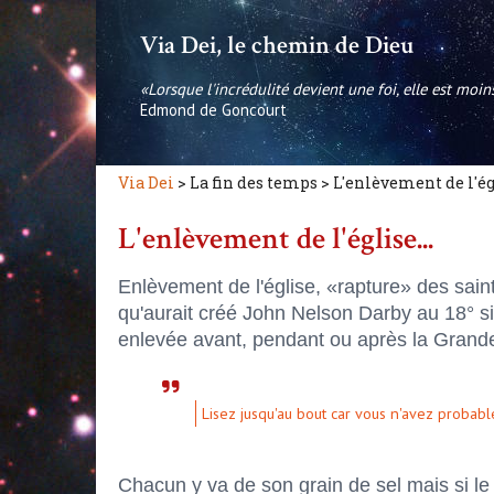
Via Dei, le chemin de Dieu
«Lorsque l'incrédulité devient une foi, elle est moi
Edmond de Goncourt
Via Dei
> La fin des temps > L'enlèvement de l'é
L'enlèvement de l'église...
Enlèvement de l'église, «rapture» des sai
qu'aurait créé John Nelson Darby au 18° sièc
enlevée avant, pendant ou après la Grande 
Lisez jusqu'au bout car vous n'avez probabl
Chacun y va de son grain de sel mais si le 