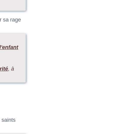
r sa rage
l'enfant
rité
, à
 saints