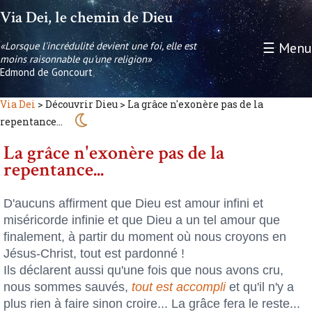
Via Dei, le chemin de Dieu
«Lorsque l'incrédulité devient une foi, elle est
☰ Menu
moins raisonnable qu'une religion»
Edmond de Goncourt
Via Dei
> Découvrir Dieu > La grâce n'exonère pas de la
repentance...
La grâce n'exonère pas de la
repentance...
D'aucuns affirment que Dieu est amour infini et
miséricorde infinie et que Dieu a un tel amour que
finalement, à partir du moment où nous croyons en
Jésus-Christ, tout est pardonné !
Ils déclarent aussi qu'une fois que nous avons cru,
nous sommes sauvés,
tout est accompli
et qu'il n'y a
plus rien à faire sinon croire... La grâce fera le reste...