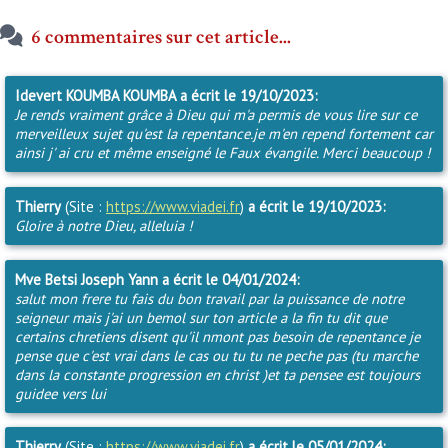
6 commentaires sur cet article...
Idevert KOUMBA KOUMBA
a écrit le 19/10/2023:
Je rends vraiment grâce à Dieu qui m'a permis de vous lire sur ce
merveilleux sujet qu'est la repentance.je m'en repend fortement car
ainsi j' ai cru et même enseigné le Faux évangile. Merci beaucoup !
Thierry
(Site :
https://www.viadei.fr
)
a écrit le 19/10/2023:
Gloire à notre Dieu, alleluia !
Mve Betsi Joseph Yann
a écrit le 04/01/2024:
salut mon frere tu fais du bon travail par la puissance de notre
seigneur mais j'ai un bemol sur ton article a la fin tu dit que
certains chretiens disent qu'il nmont pas besoin de repentance je
pense que c'est vrai dans le cas ou tu tu ne peche pas (tu marche
dans la constante progression en christ )et ta pensee est toujours
guidee vers lui
Thierry
(Site :
https://www.viadei.fr
)
a écrit le 05/01/2024: