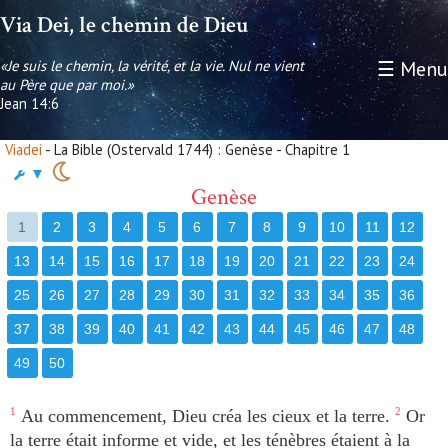
Via Dei, le chemin de Dieu
«Je suis le chemin, la vérité, et la vie. Nul ne vient
☰ Menu
au Père que par moi.»
Jean 14:6
Viadei
- La Bible (Ostervald 1744) : Genèse - Chapitre 1
▼
Genèse
1
2
3
4
5
6
7
8
9
10
11
12
13
14
15
16
17
18
19
20
21
22
23
24
25
26
27
28
29
30
31
32
33
34
35
36
37
38
39
40
41
42
43
44
45
46
47
48
49
50
1
Au commencement, Dieu créa les cieux et la terre.
2
Or
la terre était informe et vide, et les ténèbres étaient à la