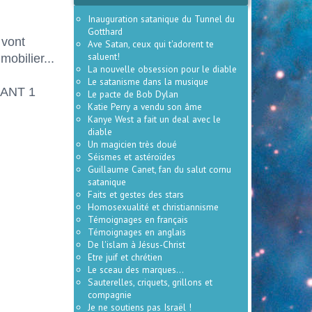
Inauguration satanique du Tunnel du
Gotthard
 vont
Ave Satan, ceux qui t'adorent te
saluent!
mobilier...
La nouvelle obsession pour le diable
Le satanisme dans la musique
URANT 1
Le pacte de Bob Dylan
Katie Perry a vendu son âme
Kanye West a fait un deal avec le
diable
Un magicien très doué
Séismes et astéroïdes
Guillaume Canet, fan du salut cornu
satanique
Faits et gestes des stars
Homosexualité et christiannisme
Témoignages en français
Témoignages en anglais
De l'islam à Jésus-Christ
Etre juif et chrétien
Le sceau des marques...
Sauterelles, criquets, grillons et
compagnie
Je ne soutiens pas Israël !