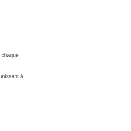
t chaque
unissent à
.