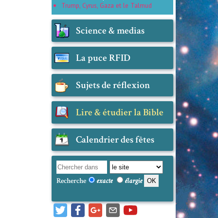
Trump, Cyrus, Gaza et le Talmud
Science & medias
La puce RFID
Sujets de réflexion
Lire & étudier la Bible
Calendrier des fêtes
Recherche
exacte
élargie