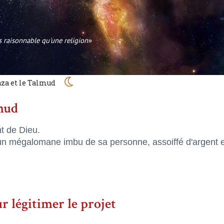
ns raisonnable qu'une religion»
Gaza et le Talmud
mud
t de Dieu.
 un mégalomane imbu de sa personne, assoiffé d'argent 
ur légitimer le projet