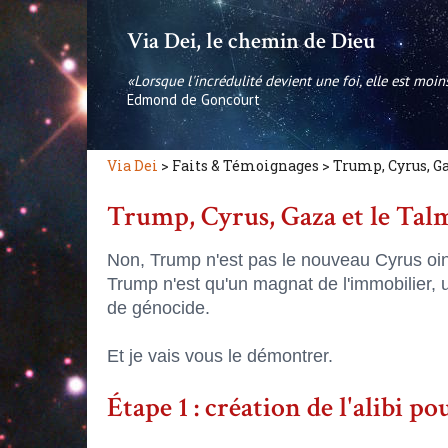
Via Dei, le chemin de Dieu
«Lorsque l'incrédulité devient une foi, elle est moi
Edmond de Goncourt
Via Dei
> Faits & Témoignages > Trump, Cyrus, 
Trump, Cyrus, Gaza et le Tal
Non, Trump n'est pas le nouveau Cyrus oin
Trump n'est qu'un magnat de l'immobilier,
de génocide.
Et je vais vous le démontrer.
Étape 1 : création de l'alibi po