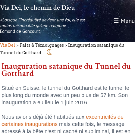
Via Dei, le chemin de Dieu
«Lorsque l'incrédulité devient une foi, elle est
☰ Menu
moins raisonnable qu'une religion»
Edmond de Goncourt
Via Dei
> Faits & Témoignages > Inauguration satanique du
Tunnel du Gotthard
Inauguration satanique du Tunnel du
Gotthard
Situé en Suisse, le tunnel du Gotthard est le tunnel le
plus long du monde avec un peu plus de 57 km. Son
inauguration a eu lieu le 1 juin 2016.
Nous avions déjà été habitués aux
excentricités de
certaines inaugurations
mais cette fois, le message
adressé à la bête n'est ni caché ni subliminal, il est en