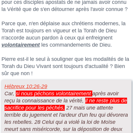
pour ces disciples apostats de ne jamais avoir connu
la Vérité que de s'en détourner après l'avoir connue ?
Parce que, n'en déplaise aux chrétiens modernes, la
Torah est toujours en vigueur et la Torah de Dieu
n'accorde aucun pardon à ceux qui enfreignent
volontairement
les commandements de Dieu.
Pierre est-il le seul à souligner que les modalités de la
Torah du Dieu Vivant sont toujours d'actualité ? Bien
sûr que non !
Hébreux 10:26-29
Car,
si nous péchons volontairement
après avoir
reçu la connaissance de la vérité,
il ne reste plus de
sacrifice pour les péchés,
27 mais une attente
terrible du jugement et l'ardeur d'un feu qui dévorera
les rebelles. 28 Celui qui a violé la loi de Moïse
meurt sans miséricorde, sur la déposition de deux