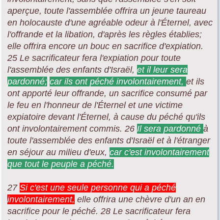
aperçue, toute l'assemblée offrira un jeune taureau
en holocauste d'une agréable odeur à l'Éternel, avec
l'offrande et la libation, d'après les règles établies;
elle offrira encore un bouc en sacrifice d'expiation.
25 Le sacrificateur fera l'expiation pour toute
l'assemblée des enfants d'Israël,
et il leur sera
pardonné;
car ils ont péché involontairement,
et ils
ont apporté leur offrande, un sacrifice consumé par
le feu en l'honneur de l'Éternel et une victime
expiatoire devant l'Éternel, à cause du péché qu'ils
ont involontairement commis. 26
Il sera pardonné
à
toute l'assemblée des enfants d'Israël et à l'étranger
en séjour au milieu d'eux,
car c'est involontairement
que tout le peuple a péché.
27
Si c'est une seule personne qui a péché
involontairement,
elle offrira une chèvre d'un an en
sacrifice pour le péché. 28 Le sacrificateur fera