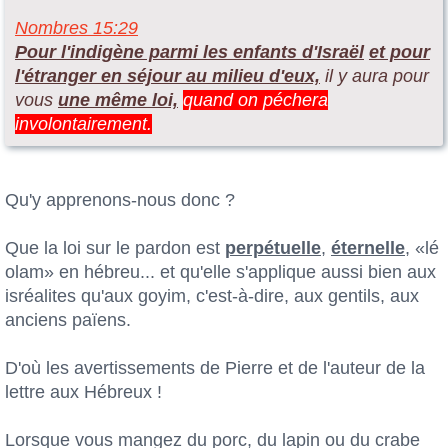
Nombres 15:29
Pour l'indigène parmi les enfants d'Israël
et pour
l'étranger en séjour au milieu d'eux,
il y aura pour
vous
une même loi,
quand on péchera
involontairement.
Qu'y apprenons-nous donc ?
Que la loi sur le pardon est
perpétuelle
,
éternelle
, «lé
olam» en hébreu... et qu'elle s'applique aussi bien aux
isréalites qu'aux goyim, c'est-à-dire, aux gentils, aux
anciens païens.
D'où les avertissements de Pierre et de l'auteur de la
lettre aux Hébreux !
Lorsque vous mangez du porc, du lapin ou du crabe