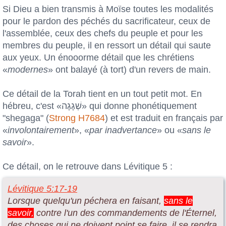
Si Dieu a bien transmis à Moïse toutes les modalités
pour le pardon des péchés du sacrificateur, ceux de
l'assemblée, ceux des chefs du peuple et pour les
membres du peuple, il en ressort un détail qui saute
aux yeux. Un énooorme détail que les chrétiens
«
modernes
» ont balayé (à tort) d'un revers de main.
Ce détail de la Torah tient en un tout petit mot. En
hébreu, c'est «שְׁגָגָה» qui donne phonétiquement
"shegaga" (
Strong H7684
) et est traduit en français par
«
involontairement
», «
par inadvertance
» ou «
sans le
savoir
».
Ce détail, on le retrouve dans Lévitique 5 :
Lévitique 5:17-19
Lorsque quelqu'un péchera en faisant,
sans le
savoir,
contre l'un des commandements de l'Éternel,
des choses qui ne doivent point se faire, il se rendra