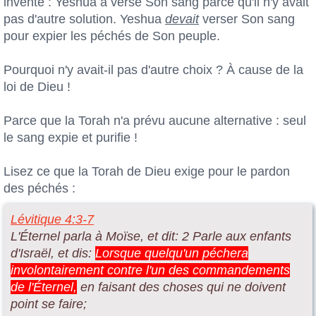
inventé : Yeshua a versé Son sang parce qu'il n'y avait
pas d'autre solution. Yeshua
devait
verser Son sang
pour expier les péchés de Son peuple.
Pourquoi n'y avait-il pas d'autre choix ? À cause de la
loi de Dieu !
Parce que la Torah n'a prévu aucune alternative : seul
le sang expie et purifie !
Lisez ce que la Torah de Dieu exige pour le pardon
des péchés :
Lévitique 4:3-7
L'Éternel parla à Moïse, et dit: 2 Parle aux enfants
d'Israël, et dis:
Lorsque quelqu'un péchera
involontairement contre l'un des commandements
de l'Éternel,
en faisant des choses qui ne doivent
point se faire;