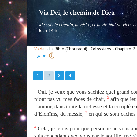
Via Dei, le chemin de Dieu
«Je suis le chemin, la vérité, et la vie. Nul ne vient 
Jean 14:6
Viadei
- La Bible (Chouraqui) : Colossiens - Chapitre 2
▼
1
2
3
4
1
Oui, je veux que vous sachiez quel grand co
n’ont pas vu mes faces de chair,
2
afin que leu
l’amour, dans toute la richesse et la complète 
d’Elohîms, du messie,
3
en qui se sont cachés t
4
Cela, je le dis pour que personne ne vous ab
suis cependant avec vous par le souffle, me ré