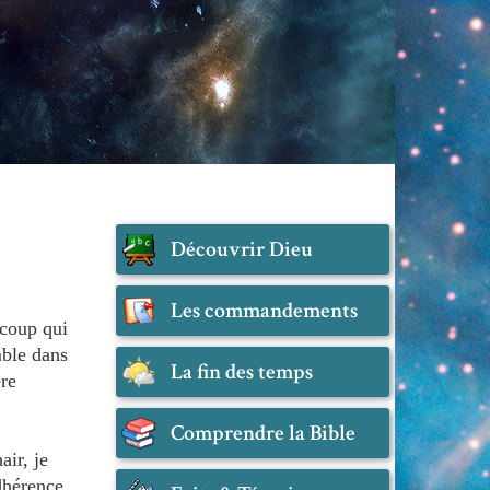
Découvrir Dieu
Les commandements
ucoup qui
mble dans
La fin des temps
ère
Comprendre la Bible
air, je
adhérence