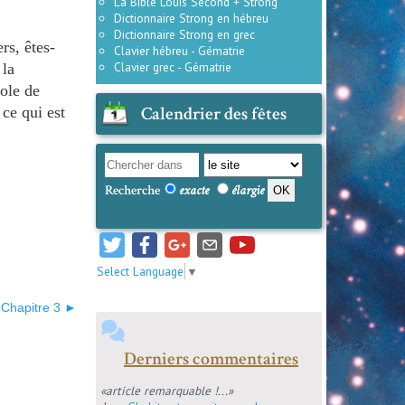
La Bible Louis Second + Strong
Dictionnaire Strong en hébreu
Dictionnaire Strong en grec
rs, êtes-
Clavier hébreu - Gématrie
Clavier grec - Gématrie
 la
ole de
Calendrier des fêtes
 ce qui est
Recherche
exacte
élargie
Select Language
▼
Chapitre 3 ►
Derniers commentaires
«article remarquable !...»