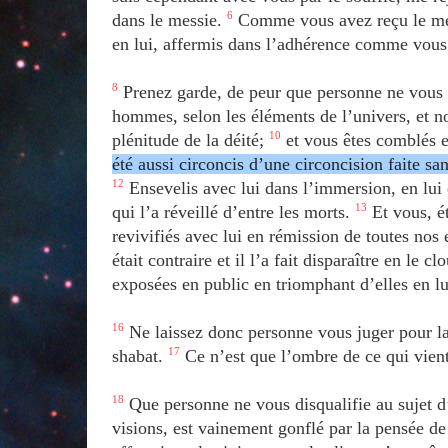
dans le messie.
6
Comme vous avez reçu le mes
en lui, affermis dans l’adhérence comme vous 
8
Prenez garde, de peur que personne ne vous p
hommes, selon les éléments de l’univers, et n
plénitude de la déité;
10
et vous êtes comblés en
été aussi circoncis d’une circoncision faite sa
12
Ensevelis avec lui dans l’immersion, en lui 
qui l’a réveillé d’entre les morts.
13
Et vous, ét
revivifiés avec lui en rémission de toutes nos 
était contraire et il l’a fait disparaître en le c
exposées en public en triomphant d’elles en lu
16
Ne laissez donc personne vous juger pour la
shabat.
17
Ce n’est que l’ombre de ce qui vient;
18
Que personne ne vous disqualifie au sujet d’
visions, est vainement gonflé par la pensée de