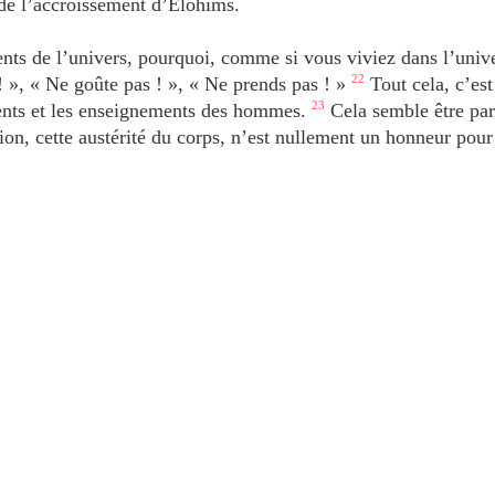
t de l’accroissement d’Elohîms.
nts de l’univers, pourquoi, comme si vous viviez dans l’unive
 », « Ne goûte pas ! », « Ne prends pas ! »
22
Tout cela, c’est
ents et les enseignements des hommes.
23
Cela semble être par
tion, cette austérité du corps, n’est nullement un honneur pour