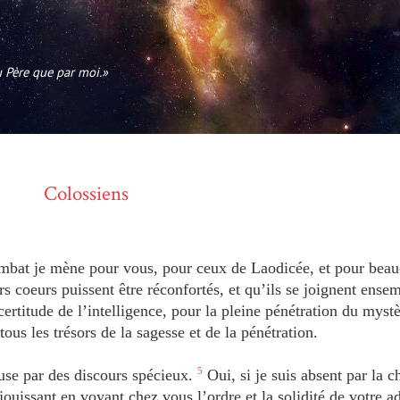
au Père que par moi.»
Colossiens
mbat je mène pour vous, pour ceux de Laodicée, et pour bea
rs coeurs puissent être réconfortés, et qu’ils se joignent ense
certitude de l’intelligence, pour la pleine pénétration du myst
ous les trésors de la sagesse et de la pénétration.
use par des discours spécieux.
5
Oui, si je suis absent par la ch
jouissant en voyant chez vous l’ordre et la solidité de votre 