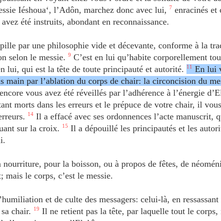
sie Iéshoua‘, l’Adôn, marchez donc avec lui,
7
enracinés et 
avez été instruits, abondant en reconnaissance.
ille par une philosophie vide et décevante, conforme à la tra
on selon le messie.
9
C’est en lui qu’habite corporellement tou
 lui, qui est la tête de toute principauté et autorité.
11
En lui 
ns main par l’ablation du corps de chair: la circoncision du me
encore vous avez été réveillés par l’adhérence à l’énergie d’E
ant morts dans les erreurs et le prépuce de votre chair, il vous
erreurs.
14
Il a effacé avec ses ordonnences l’acte manuscrit, 
louant sur la croix.
15
Il a dépouillé les principautés et les autori
i.
 nourriture, pour la boisson, ou à propos de fêtes, de néomén
 mais le corps, c’est le messie.
humiliation et de culte des messagers: celui-là, en ressassant
 sa chair.
19
Il ne retient pas la tête, par laquelle tout le corps,