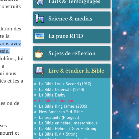
Faits & Témoignages
construits
Science & medias
dition des
La puce RFID
te la
vous avez
ssie.
Sujets de réflexion
lohîms, lui
 a
Lire & étudier la Bible
qui nous
tés et les a
La Bible Louis Second (1910)
La Bible Ostervald (1744)
La Bible Darby
La Bible Chouraqui
ies ou de
La Bible King James (2006)
New American Std. Bible
La Septante (P. Giguet)
La Bible en hébreu massorétique
 ses
La Bible Hébreu / Grec + Strong
 nourri et
La Bible KJV + Strong