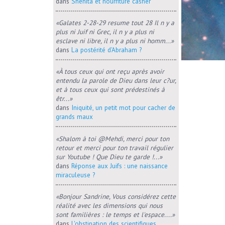
dans
Shehita et nourriture casher
«Galates 2-28-29 resume tout 28 Il n y a
plus ni Juif ni Grec, il n y a plus ni
esclave ni libre, il n y a plus ni homm...»
dans
La postérité d'Abraham ?
«À tous ceux qui ont reçu après avoir
entendu la parole de Dieu dans leur c?ur,
et à tous ceux qui sont prédestinés à
êtr...»
dans
Iniquité, un petit mot pour cacher de
grands maux
«Shalom à toi @Mehdi, merci pour ton
retour et merci pour ton travail régulier
sur Youtube ! Que Dieu te garde !...»
dans
Réponse aux Juifs : une naissance
miraculeuse ?
«Bonjour Sandrine, Vous considérez cette
réalité avec les dimensions qui nous
sont familières : le temps et l'espace....»
dans
L'obstination des scientifiques