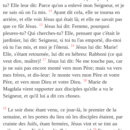
tu? Elle leur dit: Parce qu'on a enlevé mon Seigneur, et je
ne sais où on l'a mis.
14
Ayant dit cela, elle se tourna en
arrière, et elle voit Jésus qui était là; et elle ne savait pas
que ce fût Jésus.
15
Jésus lui dit: Femme, pourquoi
pleures-tu? Qui cherches-tu? Elle, pensant que c'était le
jardinier, lui dit: Seigneur, si toi tu l'as emporté, dis-moi
où tu l'as mis, et moi je l'ôterai.
16
Jésus lui dit: Marie!
Elle, s'étant retournée, lui dit en hébreu: Rabboni (ce qui
veut dire, maître)!
17
Jésus lui dit: Ne me touche pas, car
je ne suis pas encore monté vers mon Père; mais va vers
mes frères, et dis-leur: Je monte vers mon Père et votre
Père, et vers mon Dieu et votre Dieu.
18
Marie de
Magdala vient rapporter aux disciples qu'elle a vu le
Seigneur, et qu'il lui a dit ces choses.
19
Le soir donc étant venu, ce jour-là, le premier de la
semaine, et les portes du lieu où les disciples étaient, par
crainte des Juifs, étant fermées, Jésus vint et se tint au
20