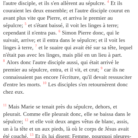
l'autre disciple, et ils s'en allèrent au sépulcre.
4
Et ils
couraient les deux ensemble; et l'autre disciple courut en
avant plus vite que Pierre, et arriva le premier au
sépulcre;
5
et s'étant baissé, il voit les linges à terre;
cependant il n'entra pas.
6
Simon Pierre donc, qui le
suivait, arrive; et il entra dans le sépulcre; et il voit les
linges à terre,
7
et le suaire qui avait été sur sa tête, lequel
n'était pas avec les linges, mais plié en un lieu à part.
8
Alors donc l'autre disciple aussi, qui était arrivé le
premier au sépulcre, entra, et il vit, et crut;
9
car ils ne
connaissaient pas encore l'écriture, qu'il devait ressusciter
d'entre les morts.
10
Les disciples s'en retournèrent donc
chez eux.
11
Mais Marie se tenait près du sépulcre, dehors, et
pleurait. Comme elle pleurait donc, elle se baissa dans le
sépulcre;
12
et elle voit deux anges vêtus de blanc, assis,
un à la tête et un aux pieds, là où le corps de Jésus avait
été couché.
13
Et ils lui disent: Femme, pourquoi pleures-