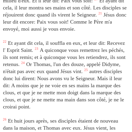
milieu d'eux. Et il leur dit: Paix vous soit!
Et ayant dit
cela, il leur montra ses mains et son côté. Les disciples se
réjouirent donc quand ils virent le Seigneur.
21
Jésus donc
leur dit encore: Paix vous soit! Comme le Père m'a
envoyé, moi aussi je vous envoie.
22
Et ayant dit cela, il souffla en eux, et leur dit: Recevez
l' Esprit Saint.
23
A quiconque vous remettrez les péchés,
ils sont remis; et à quiconque vous les retiendrez, ils sont
retenus.
24
Or Thomas, l'un des douze, appelé Didyme,
n'était pas avec eux quand Jésus vint.
25
autres disciples
donc lui dirent: Nous avons vu le Seigneur. Mais il leur
dit: A moins que je ne voie en ses mains la marque des
clous, et que je ne mette mon doigt dans la marque des
clous, et que je ne mette ma main dans son côté, je ne le
croirai point.
26
Et huit jours après, ses disciples étaient de nouveau
dans la maison, et Thomas avec eux. Jésus vient, les