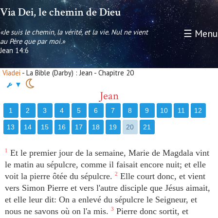
Via Dei, le chemin de Dieu
«Je suis le chemin, la vérité, et la vie. Nul ne vient
☰ Menu
au Père que par moi.»
Jean 14:6
Viadei
- La Bible (Darby) : Jean - Chapitre 20
▼
Jean
1
2
3
4
5
6
7
8
9
10
11
12
13
14
15
16
17
18
19
20
21
1
Et le premier jour de la semaine, Marie de Magdala vint
le matin au sépulcre, comme il faisait encore nuit; et elle
voit la pierre ôtée du sépulcre.
2
Elle court donc, et vient
vers Simon Pierre et vers l'autre disciple que Jésus aimait,
et elle leur dit: On a enlevé du sépulcre le Seigneur, et
nous ne savons où on l'a mis.
3
Pierre donc sortit, et