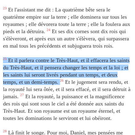
23
Et l'assistant me dit : La quatrième bête sera le
quatrième empire sur la terre ; elle dominera sur tous les
royaumes ; elle dévorera toute la terre ; elle la foulera aux
pieds et la détruira.
24
Et ses dix cornes sont dix rois qui
s'élèveront, et après eux un autre s'élèvera, qui surpassera
en mal tous les précédents et subjuguera trois rois.
25
Et il parlera contre le Très-Haut, et il effacera les saints
du Très-Haut, et il pensera changer les temps et la loi ; et
les saints lui seront livrés pendant un temps, et deux
temps, et un demi-temps.
26
Et le jugement sera rendu, et
la royauté lui sera ôtée, et il sera effacé, et il sera détruit à
jamais.
27
Et la royauté, la puissance et la magnificence
des rois qui sont sous le ciel a été donnée aux saints du
Très-Haut. Et son royaume est un royaume éternel, et
toutes les dominations le serviront et lui obéiront.
28
Là finit le songe. Pour moi, Daniel, mes pensées me