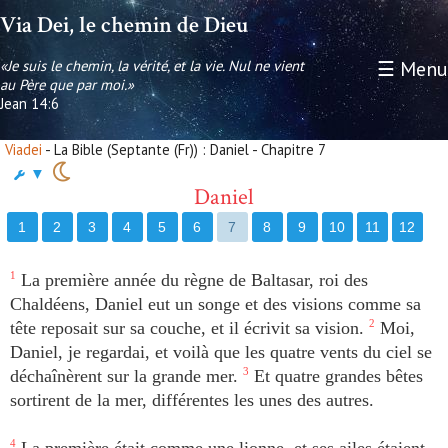
Via Dei, le chemin de Dieu
«Je suis le chemin, la vérité, et la vie. Nul ne vient
☰ Menu
au Père que par moi.»
Jean 14:6
Viadei
- La Bible (Septante (Fr)) : Daniel - Chapitre 7
▼
Daniel
1
2
3
4
5
6
7
8
9
10
11
12
1
La première année du règne de Baltasar, roi des
Chaldéens, Daniel eut un songe et des visions comme sa
tête reposait sur sa couche, et il écrivit sa vision.
2
Moi,
Daniel, je regardai, et voilà que les quatre vents du ciel se
déchaînèrent sur la grande mer.
3
Et quatre grandes bêtes
sortirent de la mer, différentes les unes des autres.
4