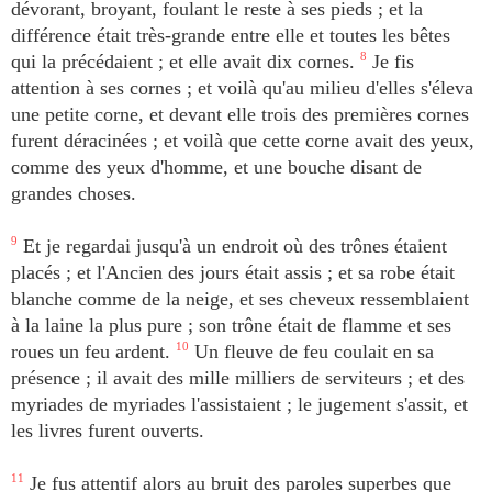
dévorant, broyant, foulant le reste à ses pieds ; et la
différence était très-grande entre elle et toutes les bêtes
qui la précédaient ; et elle avait dix cornes.
8
Je fis
attention à ses cornes ; et voilà qu'au milieu d'elles s'éleva
une petite corne, et devant elle trois des premières cornes
furent déracinées ; et voilà que cette corne avait des yeux,
comme des yeux d'homme, et une bouche disant de
grandes choses.
9
Et je regardai jusqu'à un endroit où des trônes étaient
placés ; et l'Ancien des jours était assis ; et sa robe était
blanche comme de la neige, et ses cheveux ressemblaient
à la laine la plus pure ; son trône était de flamme et ses
roues un feu ardent.
10
Un fleuve de feu coulait en sa
présence ; il avait des mille milliers de serviteurs ; et des
myriades de myriades l'assistaient ; le jugement s'assit, et
les livres furent ouverts.
11
Je fus attentif alors au bruit des paroles superbes que