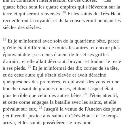
me fit connaître l'interprétation de ces choses.
Ces
quatre bêtes sont les quatre empires qui s'élèveront sur la
terre et qui seront renversés.
18
Et les saints du Très-Haut
recueilleront la royauté, et ils la conserveront pendant les
siècles des siècles.
19
Et je m'informai avec soin de la quatrième bête, parce
qu'elle était différente de toutes les autres, et encore plus
épouvantable ; ses dents étaient de fer et ses griffes
d'airain ; et elle allait dévorant, broyant et foulant le reste
à ses pieds.
20
Et je m'informai des dix cornes de sa tête,
et de cette autre qui s'était élevée et avait déraciné
quelquesunes des premières, et qui avait des yeux et une
bouche disant de grandes choses, et dont l'aspect était
plus terrible que celui des autres bêtes.
21
J'étais attentif,
et cette corne engagea la bataille avec les saints, et elle
prévalut sur eux,
22
Jusqu'à la venue de l'Ancien des jours
; et il rendit justice aux saints du Très-Haut ; et le temps
arriva, et les saints possédèrent le royaume.