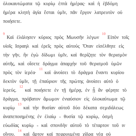
ὁλοκαυτώματα
τῷ
κυρίῳ
ἑπτὰ
ἡμέρας·
καὶ
ἡ
ἑβδόμη
ἡμέρα
κλητὴ
ἁγία
ἔσται
ὑμῖν,
πᾶν
ἔργον
λατρευτὸν
οὐ
ποιήσετε.
9
10
Καὶ
ἐλάλησεν
κύριος
πρὸς
Μωυσῆν
λέγων
Εἰπὸν
τοῖς
υἱοῖς
Ισραηλ
καὶ
ἐρεῖς
πρὸς
αὐτούς
Ὅταν
εἰσέλθητε
εἰς
τὴν
γῆν,
ἣν
ἐγὼ
δίδωμι
ὑμῖν,
καὶ
θερίζητε
τὸν
θερισμὸν
αὐτῆς,
καὶ
οἴσετε
δράγμα
ἀπαρχὴν
τοῦ
θερισμοῦ
ὑμῶν
11
πρὸς
τὸν
ἱερέα·
καὶ
ἀνοίσει
τὸ
δράγμα
ἔναντι
κυρίου
δεκτὸν
ὑμῖν,
τῇ
ἐπαύριον
τῆς
πρώτης
ἀνοίσει
αὐτὸ
ὁ
12
ἱερεύς.
καὶ
ποιήσετε
ἐν
τῇ
ἡμέρᾳ,
ἐν
ᾗ
ἂν
φέρητε
τὸ
δράγμα,
πρόβατον
ἄμωμον
ἐνιαύσιον
εἰς
ὁλοκαύτωμα
τῷ
13
κυρίῳ
καὶ
τὴν
θυσίαν
αὐτοῦ
δύο
δέκατα
σεμιδάλεως
ἀναπεποιημένης
ἐν
ἐλαίῳ
-
θυσία
τῷ
κυρίῳ,
ὀσμὴ
εὐωδίας
κυρίῳ
-
καὶ
σπονδὴν
αὐτοῦ
τὸ
τέταρτον
τοῦ
ιν
14
οἴνου.
καὶ
ἄρτον
καὶ
πεφρυγμένα
χίδρα
νέα
οὐ