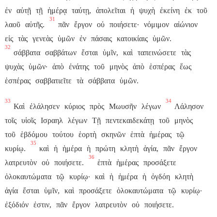
ἐν
αὐτῇ
τῇ
ἡμέρᾳ
ταύτῃ,
ἀπολεῖται
ἡ
ψυχὴ
ἐκείνη
ἐκ
τοῦ
31
λαοῦ
αὐτῆς.
πᾶν
ἔργον
οὐ
ποιήσετε·
νόμιμον
αἰώνιον
εἰς
τὰς
γενεὰς
ὑμῶν
ἐν
πάσαις
κατοικίαις
ὑμῶν.
32
σάββατα
σαββάτων
ἔσται
ὑμῖν,
καὶ
ταπεινώσετε
τὰς
ψυχὰς
ὑμῶν·
ἀπὸ
ἐνάτης
τοῦ
μηνὸς
ἀπὸ
ἑσπέρας
ἕως
ἑσπέρας
σαββατιεῖτε
τὰ
σάββατα
ὑμῶν.
33
34
Καὶ
ἐλάλησεν
κύριος
πρὸς
Μωυσῆν
λέγων
Λάλησον
τοῖς
υἱοῖς
Ισραηλ
λέγων
Τῇ
πεντεκαιδεκάτῃ
τοῦ
μηνὸς
τοῦ
ἑβδόμου
τούτου
ἑορτὴ
σκηνῶν
ἑπτὰ
ἡμέρας
τῷ
35
κυρίῳ.
καὶ
ἡ
ἡμέρα
ἡ
πρώτη
κλητὴ
ἁγία,
πᾶν
ἔργον
36
λατρευτὸν
οὐ
ποιήσετε.
ἑπτὰ
ἡμέρας
προσάξετε
ὁλοκαυτώματα
τῷ
κυρίῳ·
καὶ
ἡ
ἡμέρα
ἡ
ὀγδόη
κλητὴ
ἁγία
ἔσται
ὑμῖν,
καὶ
προσάξετε
ὁλοκαυτώματα
τῷ
κυρίῳ·
ἐξόδιόν
ἐστιν,
πᾶν
ἔργον
λατρευτὸν
οὐ
ποιήσετε.