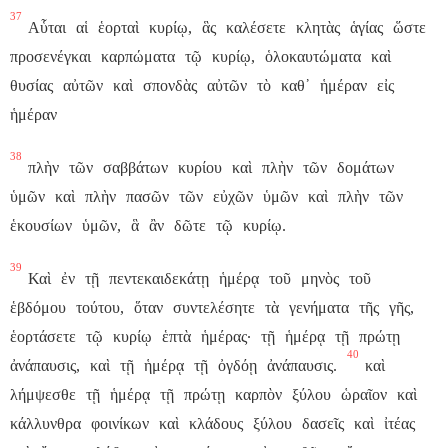
37
Αὗται
αἱ
ἑορταὶ
κυρίῳ,
ἃς
καλέσετε
κλητὰς
ἁγίας
ὥστε
προσενέγκαι
καρπώματα
τῷ
κυρίῳ,
ὁλοκαυτώματα
καὶ
θυσίας
αὐτῶν
καὶ
σπονδὰς
αὐτῶν
τὸ
καθ᾽
ἡμέραν
εἰς
ἡμέραν
38
πλὴν
τῶν
σαββάτων
κυρίου
καὶ
πλὴν
τῶν
δομάτων
ὑμῶν
καὶ
πλὴν
πασῶν
τῶν
εὐχῶν
ὑμῶν
καὶ
πλὴν
τῶν
ἑκουσίων
ὑμῶν,
ἃ
ἂν
δῶτε
τῷ
κυρίῳ.
39
Καὶ
ἐν
τῇ
πεντεκαιδεκάτῃ
ἡμέρᾳ
τοῦ
μηνὸς
τοῦ
ἑβδόμου
τούτου,
ὅταν
συντελέσητε
τὰ
γενήματα
τῆς
γῆς,
ἑορτάσετε
τῷ
κυρίῳ
ἑπτὰ
ἡμέρας·
τῇ
ἡμέρᾳ
τῇ
πρώτῃ
40
ἀνάπαυσις,
καὶ
τῇ
ἡμέρᾳ
τῇ
ὀγδόῃ
ἀνάπαυσις.
καὶ
λήμψεσθε
τῇ
ἡμέρᾳ
τῇ
πρώτῃ
καρπὸν
ξύλου
ὡραῖον
καὶ
κάλλυνθρα
φοινίκων
καὶ
κλάδους
ξύλου
δασεῖς
καὶ
ἰτέας