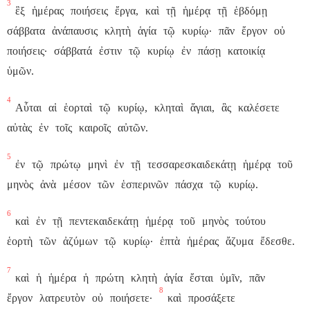
3
ἓξ
ἡμέρας
ποιήσεις
ἔργα,
καὶ
τῇ
ἡμέρᾳ
τῇ
ἑβδόμῃ
σάββατα
ἀνάπαυσις
κλητὴ
ἁγία
τῷ
κυρίῳ·
πᾶν
ἔργον
οὐ
ποιήσεις·
σάββατά
ἐστιν
τῷ
κυρίῳ
ἐν
πάσῃ
κατοικίᾳ
ὑμῶν.
4
Αὗται
αἱ
ἑορταὶ
τῷ
κυρίῳ,
κληταὶ
ἅγιαι,
ἃς
καλέσετε
αὐτὰς
ἐν
τοῖς
καιροῖς
αὐτῶν.
5
ἐν
τῷ
πρώτῳ
μηνὶ
ἐν
τῇ
τεσσαρεσκαιδεκάτῃ
ἡμέρᾳ
τοῦ
μηνὸς
ἀνὰ
μέσον
τῶν
ἑσπερινῶν
πάσχα
τῷ
κυρίῳ.
6
καὶ
ἐν
τῇ
πεντεκαιδεκάτῃ
ἡμέρᾳ
τοῦ
μηνὸς
τούτου
ἑορτὴ
τῶν
ἀζύμων
τῷ
κυρίῳ·
ἑπτὰ
ἡμέρας
ἄζυμα
ἔδεσθε.
7
καὶ
ἡ
ἡμέρα
ἡ
πρώτη
κλητὴ
ἁγία
ἔσται
ὑμῖν,
πᾶν
8
ἔργον
λατρευτὸν
οὐ
ποιήσετε·
καὶ
προσάξετε