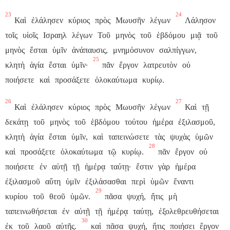
23
24
Καὶ
ἐλάλησεν
κύριος
πρὸς
Μωυσῆν
λέγων
Λάλησον
τοῖς
υἱοῖς
Ισραηλ
λέγων
Τοῦ
μηνὸς
τοῦ
ἑβδόμου
μιᾷ
τοῦ
μηνὸς
ἔσται
ὑμῖν
ἀνάπαυσις,
μνημόσυνον
σαλπίγγων,
25
κλητὴ
ἁγία
ἔσται
ὑμῖν·
πᾶν
ἔργον
λατρευτὸν
οὐ
ποιήσετε
καὶ
προσάξετε
ὁλοκαύτωμα
κυρίῳ.
26
27
Καὶ
ἐλάλησεν
κύριος
πρὸς
Μωυσῆν
λέγων
Καὶ
τῇ
δεκάτῃ
τοῦ
μηνὸς
τοῦ
ἑβδόμου
τούτου
ἡμέρα
ἐξιλασμοῦ,
κλητὴ
ἁγία
ἔσται
ὑμῖν,
καὶ
ταπεινώσετε
τὰς
ψυχὰς
ὑμῶν
28
καὶ
προσάξετε
ὁλοκαύτωμα
τῷ
κυρίῳ.
πᾶν
ἔργον
οὐ
ποιήσετε
ἐν
αὐτῇ
τῇ
ἡμέρᾳ
ταύτῃ·
ἔστιν
γὰρ
ἡμέρα
ἐξιλασμοῦ
αὕτη
ὑμῖν
ἐξιλάσασθαι
περὶ
ὑμῶν
ἔναντι
29
κυρίου
τοῦ
θεοῦ
ὑμῶν.
πᾶσα
ψυχή,
ἥτις
μὴ
ταπεινωθήσεται
ἐν
αὐτῇ
τῇ
ἡμέρᾳ
ταύτῃ,
ἐξολεθρευθήσεται
30
ἐκ
τοῦ
λαοῦ
αὐτῆς.
καὶ
πᾶσα
ψυχή,
ἥτις
ποιήσει
ἔργον