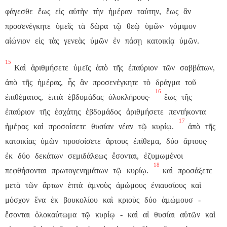
φάγεσθε
ἕως
εἰς
αὐτὴν
τὴν
ἡμέραν
ταύτην,
ἕως
ἂν
προσενέγκητε
ὑμεῖς
τὰ
δῶρα
τῷ
θεῷ
ὑμῶν·
νόμιμον
αἰώνιον
εἰς
τὰς
γενεὰς
ὑμῶν
ἐν
πάσῃ
κατοικίᾳ
ὑμῶν.
15
Καὶ
ἀριθμήσετε
ὑμεῖς
ἀπὸ
τῆς
ἐπαύριον
τῶν
σαββάτων,
ἀπὸ
τῆς
ἡμέρας,
ἧς
ἂν
προσενέγκητε
τὸ
δράγμα
τοῦ
16
ἐπιθέματος,
ἑπτὰ
ἑβδομάδας
ὁλοκλήρους·
ἕως
τῆς
ἐπαύριον
τῆς
ἐσχάτης
ἑβδομάδος
ἀριθμήσετε
πεντήκοντα
17
ἡμέρας
καὶ
προσοίσετε
θυσίαν
νέαν
τῷ
κυρίῳ.
ἀπὸ
τῆς
κατοικίας
ὑμῶν
προσοίσετε
ἄρτους
ἐπίθεμα,
δύο
ἄρτους·
ἐκ
δύο
δεκάτων
σεμιδάλεως
ἔσονται,
ἐζυμωμένοι
18
πεφθήσονται
πρωτογενημάτων
τῷ
κυρίῳ.
καὶ
προσάξετε
μετὰ
τῶν
ἄρτων
ἑπτὰ
ἀμνοὺς
ἀμώμους
ἐνιαυσίους
καὶ
μόσχον
ἕνα
ἐκ
βουκολίου
καὶ
κριοὺς
δύο
ἀμώμουσ
-
ἔσονται
ὁλοκαύτωμα
τῷ
κυρίῳ
-
καὶ
αἱ
θυσίαι
αὐτῶν
καὶ