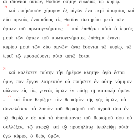
αἱ
σπονδαὶ
αὐτῶν,
θυσίαν
ὀσμὴν
εὐωδίας
τῷ
κυρίῳ.
19
καὶ
ποιήσουσιν
χίμαρον
ἐξ
αἰγῶν
ἕνα
περὶ
ἁμαρτίας
καὶ
δύο
ἀμνοὺς
ἐνιαυσίους
εἰς
θυσίαν
σωτηρίου
μετὰ
τῶν
20
ἄρτων
τοῦ
πρωτογενήματος·
καὶ
ἐπιθήσει
αὐτὰ
ὁ
ἱερεὺς
μετὰ
τῶν
ἄρτων
τοῦ
πρωτογενήματος
ἐπίθεμα
ἔναντι
κυρίου
μετὰ
τῶν
δύο
ἀμνῶν·
ἅγια
ἔσονται
τῷ
κυρίῳ,
τῷ
ἱερεῖ
τῷ
προσφέροντι
αὐτὰ
αὐτῷ
ἔσται.
21
καὶ
καλέσετε
ταύτην
τὴν
ἡμέραν
κλητήν·
ἁγία
ἔσται
ὑμῖν,
πᾶν
ἔργον
λατρευτὸν
οὐ
ποιήσετε
ἐν
αὐτῇ·
νόμιμον
αἰώνιον
εἰς
τὰς
γενεὰς
ὑμῶν
ἐν
πάσῃ
τῇ
κατοικίᾳ
ὑμῶν.
22
-
καὶ
ὅταν
θερίζητε
τὸν
θερισμὸν
τῆς
γῆς
ὑμῶν,
οὐ
συντελέσετε
τὸ
λοιπὸν
τοῦ
θερισμοῦ
τοῦ
ἀγροῦ
σου
ἐν
τῷ
θερίζειν
σε
καὶ
τὰ
ἀποπίπτοντα
τοῦ
θερισμοῦ
σου
οὐ
συλλέξεις,
τῷ
πτωχῷ
καὶ
τῷ
προσηλύτῳ
ὑπολείψῃ
αὐτά·
ἐγὼ
κύριος
ὁ
θεὸς
ὑμῶν.