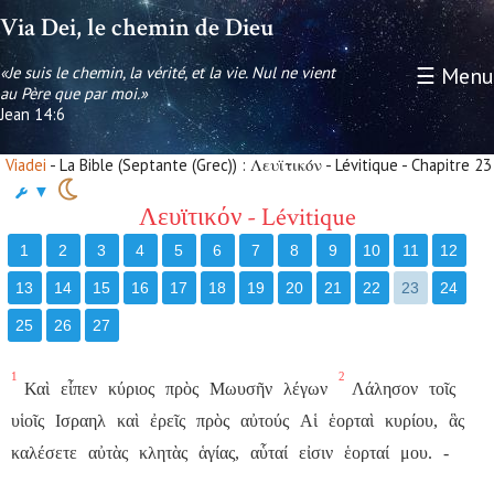
Via Dei, le chemin de Dieu
«Je suis le chemin, la vérité, et la vie. Nul ne vient
☰ Menu
au Père que par moi.»
Jean 14:6
Viadei
- La Bible (Septante (Grec)) : Λευϊτικόν - Lévitique - Chapitre 23
▼
Λευϊτικόν - Lévitique
1
2
3
4
5
6
7
8
9
10
11
12
13
14
15
16
17
18
19
20
21
22
23
24
25
26
27
1
2
Καὶ
εἶπεν
κύριος
πρὸς
Μωυσῆν
λέγων
Λάλησον
τοῖς
υἱοῖς
Ισραηλ
καὶ
ἐρεῖς
πρὸς
αὐτούς
Αἱ
ἑορταὶ
κυρίου,
ἃς
καλέσετε
αὐτὰς
κλητὰς
ἁγίας,
αὗταί
εἰσιν
ἑορταί
μου.
-