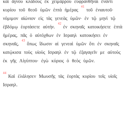
καὶ
ἄγνου
κλάδους
ἐκ
χειμάρρου
εὐφρανθῆναι
ἔναντι
41
κυρίου
τοῦ
θεοῦ
ὑμῶν
ἑπτὰ
ἡμέρας
τοῦ
ἐνιαυτοῦ·
νόμιμον
αἰώνιον
εἰς
τὰς
γενεὰς
ὑμῶν·
ἐν
τῷ
μηνὶ
τῷ
42
ἑβδόμῳ
ἑορτάσετε
αὐτήν.
ἐν
σκηναῖς
κατοικήσετε
ἑπτὰ
ἡμέρας,
πᾶς
ὁ
αὐτόχθων
ἐν
Ισραηλ
κατοικήσει
ἐν
43
σκηναῖς,
ὅπως
ἴδωσιν
αἱ
γενεαὶ
ὑμῶν
ὅτι
ἐν
σκηναῖς
κατῴκισα
τοὺς
υἱοὺς
Ισραηλ
ἐν
τῷ
ἐξαγαγεῖν
με
αὐτοὺς
ἐκ
γῆς
Αἰγύπτου·
ἐγὼ
κύριος
ὁ
θεὸς
ὑμῶν.
44
Καὶ
ἐλάλησεν
Μωυσῆς
τὰς
ἑορτὰς
κυρίου
τοῖς
υἱοῖς
Ισραηλ.