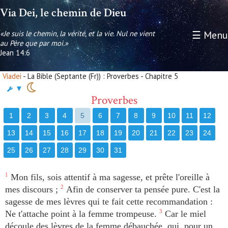
Via Dei, le chemin de Dieu
«Je suis le chemin, la vérité, et la vie. Nul ne vient
☰ Menu
au Père que par moi.»
Jean 14:6
Viadei
- La Bible (Septante (Fr)) : Proverbes - Chapitre 5
▼
Proverbes
1
2
3
4
5
6
7
8
9
10
11
12
13
14
15
16
17
18
19
20
21
22
23
24
25
26
27
28
29
30
31
1
Mon fils, sois attentif à ma sagesse, et prête l'oreille à
mes discours ;
2
Afin de conserver ta pensée pure. C'est la
sagesse de mes lèvres qui te fait cette recommandation :
Ne t'attache point à la femme trompeuse.
3
Car le miel
découle des lèvres de la femme débauchée, qui, pour un