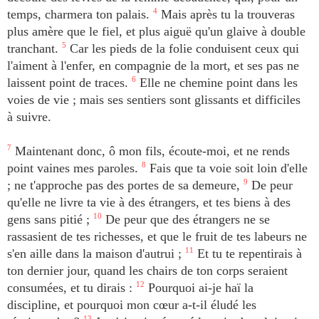
temps, charmera ton palais.
4
Mais après tu la trouveras
plus amère que le fiel, et plus aiguë qu'un glaive à double
tranchant.
5
Car les pieds de la folie conduisent ceux qui
l'aiment à l'enfer, en compagnie de la mort, et ses pas ne
laissent point de traces.
6
Elle ne chemine point dans les
voies de vie ; mais ses sentiers sont glissants et difficiles
à suivre.
7
Maintenant donc, ô mon fils, écoute-moi, et ne rends
point vaines mes paroles.
8
Fais que ta voie soit loin d'elle
; ne t'approche pas des portes de sa demeure,
9
De peur
qu'elle ne livre ta vie à des étrangers, et tes biens à des
gens sans pitié ;
10
De peur que des étrangers ne se
rassasient de tes richesses, et que le fruit de tes labeurs ne
s'en aille dans la maison d'autrui ;
11
Et tu te repentirais à
ton dernier jour, quand les chairs de ton corps seraient
consumées, et tu dirais :
12
Pourquoi ai-je haï la
discipline, et pourquoi mon cœur a-t-il éludé les
13