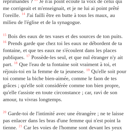
réprimandes ?
Je n'ai point écouté la voix de celui qui
me corrigeait et m'enseignait, et je ne lui ai point prêté
l'oreille.
14
J'ai failli être en butte à tous les maux, au
milieu de l'église et de la synagogue.
15
Bois des eaux de tes vases et des sources de ton puits.
16
Prends garde que chez toi les eaux ne débordent de ta
fontaine, et que tes eaux ne s'écoulent dans les places
publiques.
17
Possède-les seul, et que nul étranger n'y ait
part.
18
Que l'eau de ta fontaine soit vraiment à toi, et
réjouis-toi en la femme de ta jeunesse.
19
Qu'elle soit pour
toi comme la biche bien-aimée, comme le faon de tes
grâces ; qu'elle soit considérée comme ton bien propre,
qu'elle t'assiste en toute circonstance ; car, ravi de son
amour, tu vivras longtemps.
20
Garde-toi de l'intimité avec une étrangère ; ne te laisse
pas enlacer dans les bras d'une femme qui n'est point la
tienne.
21
Car les voies de l'homme sont devant les yeux