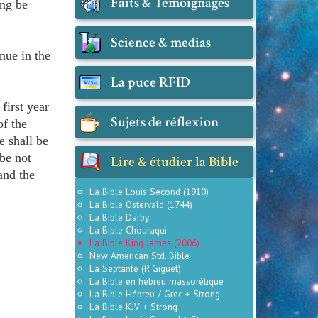
Faits & Témoignages
ing be
Science & medias
nue in the
La puce RFID
first year
Sujets de réflexion
of the
 shall be
be not
Lire & étudier la Bible
and the
La Bible Louis Second (1910)
La Bible Ostervald (1744)
La Bible Darby
La Bible Chouraqui
La Bible King James (2006)
New American Std. Bible
La Septante (P. Giguet)
La Bible en hébreu massorétique
La Bible Hébreu / Grec + Strong
La Bible KJV + Strong