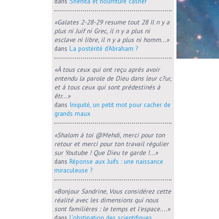
dans
Shehita et nourriture casher
«Galates 2-28-29 resume tout 28 Il n y a
plus ni Juif ni Grec, il n y a plus ni
esclave ni libre, il n y a plus ni homm...»
dans
La postérité d'Abraham ?
«À tous ceux qui ont reçu après avoir
entendu la parole de Dieu dans leur c?ur,
et à tous ceux qui sont prédestinés à
êtr...»
dans
Iniquité, un petit mot pour cacher de
grands maux
«Shalom à toi @Mehdi, merci pour ton
retour et merci pour ton travail régulier
sur Youtube ! Que Dieu te garde !...»
dans
Réponse aux Juifs : une naissance
miraculeuse ?
«Bonjour Sandrine, Vous considérez cette
réalité avec les dimensions qui nous
sont familières : le temps et l'espace....»
dans
L'obstination des scientifiques