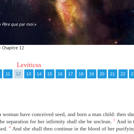
au Père que par moi.»
 - Chapitre 12
Leviticus
11
12
13
14
15
16
17
18
19
20
21
22
2
f a woman have conceived seed, and born a man child: then she
he separation for her infirmity shall she be unclean.
3
And in t
ised.
4
And she shall then continue in the blood of her purifyin