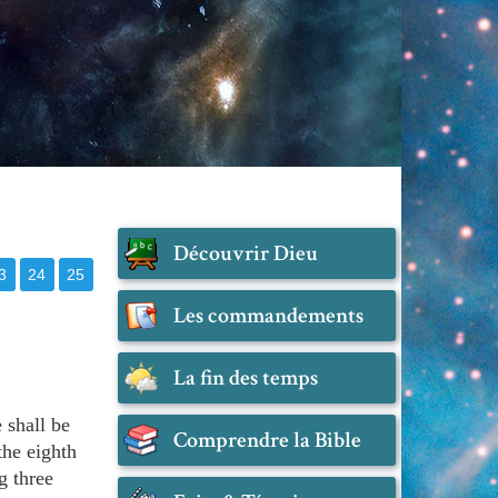
Découvrir Dieu
3
24
25
Les commandements
La fin des temps
 shall be
Comprendre la Bible
he eighth
g three