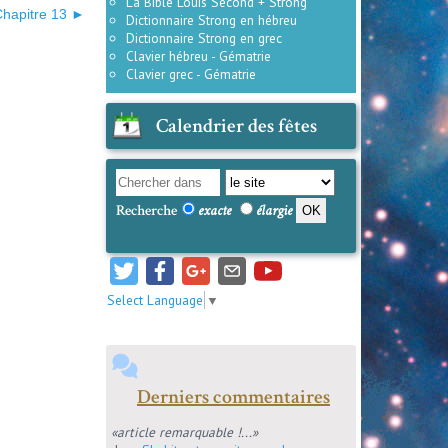
La Bible Louis Second + Strong
Chapitre 13 ►
Dictionnaire Strong en hébreu
Dictionnaire Strong en grec
Clavier hébreu - Gématrie
Clavier grec - Gématrie
Calendrier des fêtes
Recherche
exacte
élargie
Select Language
▼
Derniers commentaires
«article remarquable !...»