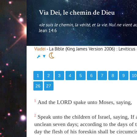
Via Dei, le chemin de Dieu
«Je suis le chemin, la vérité, et la vie. Nul ne vient 
Jean 14:6
Viadei
- La Bible (King James Version 2006) : Leviticus
▼
1
2
3
4
5
6
7
8
9
10
26
27
1
And the LORD spake unto Moses, saying,
2
Speak unto the children of Israel, saying, I
unclean seven days; according to the days of t
day the flesh of his foreskin shall be circumc