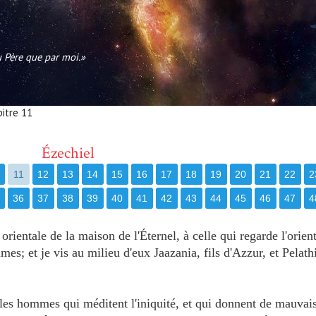
au Père que par moi.»
pitre 11
Ézechiel
11
12
13
14
15
16
17
18
19
20
21
22
2
36
37
38
39
40
41
42
43
44
45
46
47
4
orientale de la maison de l'Éternel, à celle qui regarde l'orient
mes; et je vis au milieu d'eux Jaazania, fils d'Azzur, et Pelathi
 les hommes qui méditent l'iniquité, et qui donnent de mauvais