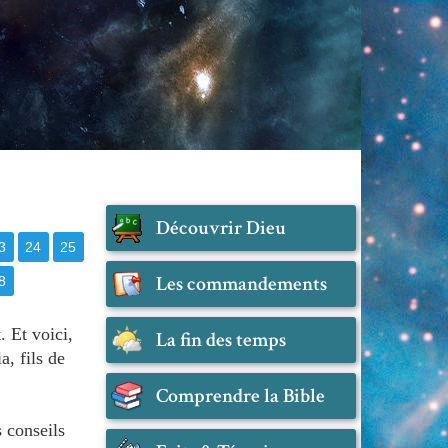
Découvrir Dieu
3
24
25
Les commandements
8
. Et voici,
La fin des temps
a, fils de
Comprendre la Bible
 conseils