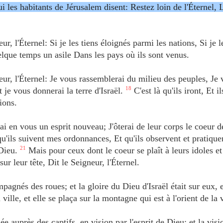
ui les habitants de Jérusalem disent: Restez loin de l'Éternel, 
r, l'Éternel: Si je les tiens éloignés parmi les nations, Si je l
elque temps un asile Dans les pays où ils sont venus.
eur, l'Éternel: Je vous rassemblerai du milieu des peuples, Je
 je vous donnerai la terre d'Israël.
18
C'est là qu'ils iront, Et il
ions.
i en vous un esprit nouveau; J'ôterai de leur corps le coeur de
u'ils suivent mes ordonnances, Et qu'ils observent et pratiqu
 Dieu.
21
Mais pour ceux dont le coeur se plaît à leurs idoles et
r leur tête, Dit le Seigneur, l'Éternel.
agnés des roues; et la gloire du Dieu d'Israël était sur eux, 
ville, et elle se plaça sur la montagne qui est à l'orient de la v
e auprès des captifs, en vision par l'esprit de Dieu; et la vis