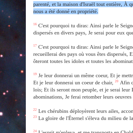
parenté, et la maison d'Israël tout entière, À q
nous a été donné en propriété.
16
C'est pourquoi tu diras: Ainsi parle le Seigneu
dispersés en divers pays, Je serai pour eux qu
17
C'est pourquoi tu diras: Ainsi parle le Seign
recueillerai des pays où vous êtes dispersés, Et
ôteront toutes les idoles et toutes les abominat
19
Je leur donnerai un même coeur, Et je mettra
Et je leur donnerai un coeur de chair,
20
Afin q
lois; Et ils seront mon peuple, et je serai leur
abominations, Je ferai retomber leurs oeuvres su
22
Les chérubins déployèrent leurs ailes, accomp
23
La gloire de l'Éternel s'éleva du milieu de la 
24
L'esprit m'enleva, et me transporta en Chaldé