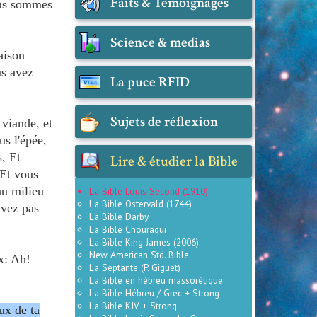
Faits & Témoignages
nous sommes
Science & medias
aison
us avez
La puce RFID
Sujets de réflexion
 viande, et
us l'épée,
s, Et
Lire & étudier la Bible
 Et vous
au milieu
La Bible Louis Second (1910)
La Bible Ostervald (1744)
avez pas
La Bible Darby
La Bible Chouraqui
La Bible King James (2006)
New American Std. Bible
x: Ah!
La Septante (P. Giguet)
La Bible en hébreu massorétique
La Bible Hébreu / Grec + Strong
La Bible KJV + Strong
ux de ta