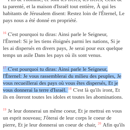
ta parenté, et la maison d'Israël tout entière, À qui les
habitants de Jérusalem disent: Restez loin de l'Éternel, Le
pays nous a été donné en propriété.
16
C'est pourquoi tu diras: Ainsi parle le Seigneur,
l'Éternel: Si je les tiens éloignés parmi les nations, Si je
les ai dispersés en divers pays, Je serai pour eux quelque
temps un asile Dans les pays où ils sont venus.
17
C'est pourquoi tu diras: Ainsi parle le Seigneur,
l'Éternel: Je vous rassemblerai du milieu des peuples, Je
vous recueillerai des pays où vous êtes dispersés, Et je
vous donnerai la terre d'Israël.
18
C'est là qu'ils iront, Et
ils en ôteront toutes les idoles et toutes les abominations.
19
Je leur donnerai un même coeur, Et je mettrai en vous
un esprit nouveau; J'ôterai de leur corps le coeur de
pierre, Et je leur donnerai un coeur de chair,
20
Afin qu'ils