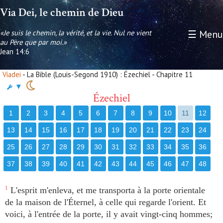
Via Dei, le chemin de Dieu
«Je suis le chemin, la vérité, et la vie. Nul ne vient
☰ Menu
au Père que par moi.»
Jean 14:6
Viadei
- La Bible (Louis-Segond 1910) : Ézechiel - Chapitre 11
▼
Ézechiel
1
2
3
4
5
6
7
8
9
10
11
12
13
14
15
16
17
18
19
20
21
22
23
24
25
26
27
28
29
30
31
32
33
34
35
36
37
38
39
40
41
42
43
44
45
46
47
48
1
L'esprit m'enleva, et me transporta à la porte orientale
de la maison de l'Éternel, à celle qui regarde l'orient. Et
voici, à l'entrée de la porte, il y avait vingt-cinq hommes;