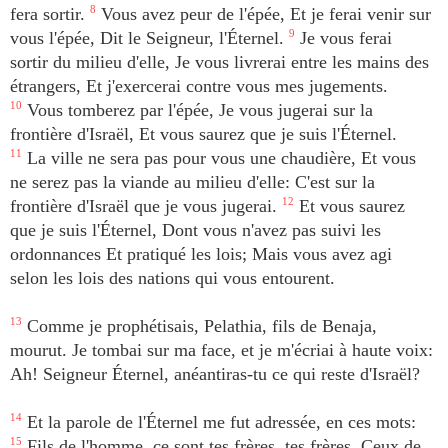
fera sortir.
8
Vous avez peur de l'épée, Et je ferai venir sur
vous l'épée, Dit le Seigneur, l'Éternel.
9
Je vous ferai
sortir du milieu d'elle, Je vous livrerai entre les mains des
étrangers, Et j'exercerai contre vous mes jugements.
10
Vous tomberez par l'épée, Je vous jugerai sur la
frontière d'Israël, Et vous saurez que je suis l'Éternel.
11
La ville ne sera pas pour vous une chaudière, Et vous
ne serez pas la viande au milieu d'elle: C'est sur la
frontière d'Israël que je vous jugerai.
12
Et vous saurez
que je suis l'Éternel, Dont vous n'avez pas suivi les
ordonnances Et pratiqué les lois; Mais vous avez agi
selon les lois des nations qui vous entourent.
13
Comme je prophétisais, Pelathia, fils de Benaja,
mourut. Je tombai sur ma face, et je m'écriai à haute voix:
Ah! Seigneur Éternel, anéantiras-tu ce qui reste d'Israël?
14
Et la parole de l'Éternel me fut adressée, en ces mots:
15
Fils de l'homme, ce sont tes frères, tes frères, Ceux de