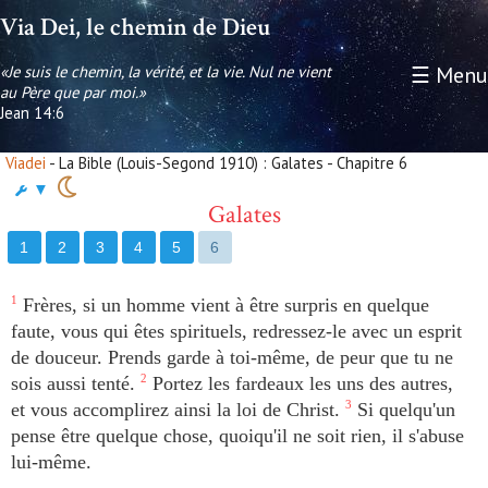
Via Dei, le chemin de Dieu
«Je suis le chemin, la vérité, et la vie. Nul ne vient
☰ Menu
au Père que par moi.»
Jean 14:6
Viadei
- La Bible (Louis-Segond 1910) : Galates - Chapitre 6
▼
Galates
1
2
3
4
5
6
1
Frères, si un homme vient à être surpris en quelque
faute, vous qui êtes spirituels, redressez-le avec un esprit
de douceur. Prends garde à toi-même, de peur que tu ne
sois aussi tenté.
2
Portez les fardeaux les uns des autres,
et vous accomplirez ainsi la loi de Christ.
3
Si quelqu'un
pense être quelque chose, quoiqu'il ne soit rien, il s'abuse
lui-même.