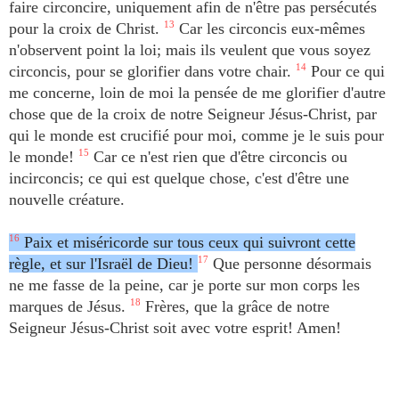
faire circoncire, uniquement afin de n'être pas persécutés
pour la croix de Christ.
13
Car les circoncis eux-mêmes
n'observent point la loi; mais ils veulent que vous soyez
circoncis, pour se glorifier dans votre chair.
14
Pour ce qui
me concerne, loin de moi la pensée de me glorifier d'autre
chose que de la croix de notre Seigneur Jésus-Christ, par
qui le monde est crucifié pour moi, comme je le suis pour
le monde!
15
Car ce n'est rien que d'être circoncis ou
incirconcis; ce qui est quelque chose, c'est d'être une
nouvelle créature.
16
Paix et miséricorde sur tous ceux qui suivront cette
règle, et sur l'Israël de Dieu!
17
Que personne désormais
ne me fasse de la peine, car je porte sur mon corps les
marques de Jésus.
18
Frères, que la grâce de notre
Seigneur Jésus-Christ soit avec votre esprit! Amen!