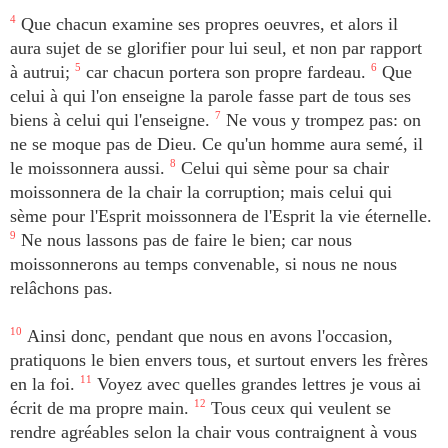
4
Que chacun examine ses propres oeuvres, et alors il
aura sujet de se glorifier pour lui seul, et non par rapport
à autrui;
5
car chacun portera son propre fardeau.
6
Que
celui à qui l'on enseigne la parole fasse part de tous ses
biens à celui qui l'enseigne.
7
Ne vous y trompez pas: on
ne se moque pas de Dieu. Ce qu'un homme aura semé, il
le moissonnera aussi.
8
Celui qui sème pour sa chair
moissonnera de la chair la corruption; mais celui qui
sème pour l'Esprit moissonnera de l'Esprit la vie éternelle.
9
Ne nous lassons pas de faire le bien; car nous
moissonnerons au temps convenable, si nous ne nous
relâchons pas.
10
Ainsi donc, pendant que nous en avons l'occasion,
pratiquons le bien envers tous, et surtout envers les frères
en la foi.
11
Voyez avec quelles grandes lettres je vous ai
écrit de ma propre main.
12
Tous ceux qui veulent se
rendre agréables selon la chair vous contraignent à vous