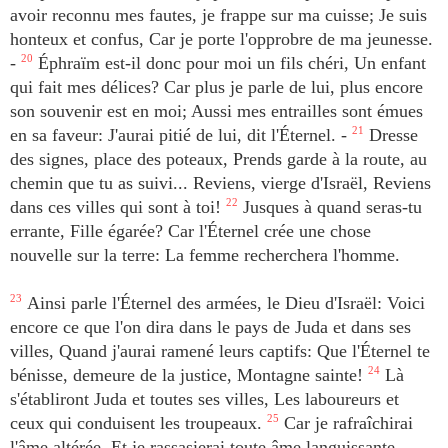
avoir reconnu mes fautes, je frappe sur ma cuisse; Je suis
honteux et confus, Car je porte l'opprobre de ma jeunesse.
-
20
Éphraïm est-il donc pour moi un fils chéri, Un enfant
qui fait mes délices? Car plus je parle de lui, plus encore
son souvenir est en moi; Aussi mes entrailles sont émues
en sa faveur: J'aurai pitié de lui, dit l'Éternel. -
21
Dresse
des signes, place des poteaux, Prends garde à la route, au
chemin que tu as suivi... Reviens, vierge d'Israël, Reviens
dans ces villes qui sont à toi!
22
Jusques à quand seras-tu
errante, Fille égarée? Car l'Éternel crée une chose
nouvelle sur la terre: La femme recherchera l'homme.
23
Ainsi parle l'Éternel des armées, le Dieu d'Israël: Voici
encore ce que l'on dira dans le pays de Juda et dans ses
villes, Quand j'aurai ramené leurs captifs: Que l'Éternel te
bénisse, demeure de la justice, Montagne sainte!
24
Là
s'établiront Juda et toutes ses villes, Les laboureurs et
ceux qui conduisent les troupeaux.
25
Car je rafraîchirai
l'âme altérée, Et je rassasierai toute âme languissante.