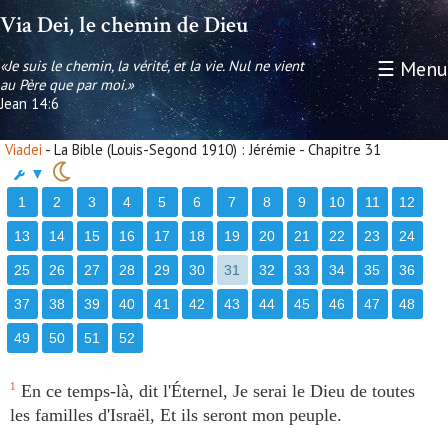
Via Dei, le chemin de Dieu
«Je suis le chemin, la vérité, et la vie. Nul ne vient
☰ Menu
au Père que par moi.»
Jean 14:6
Viadei
- La Bible (Louis-Segond 1910) : Jérémie - Chapitre 31
▼
1
2
3
4
5
6
7
8
9
10
11
12
13
14
15
16
17
18
19
20
21
22
23
24
25
26
27
28
29
30
31
32
33
34
35
36
37
38
39
40
41
42
43
44
45
46
47
48
49
50
51
52
1
En ce temps-là, dit l'Éternel, Je serai le Dieu de toutes
les familles d'Israël, Et ils seront mon peuple.