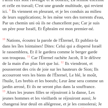
et celle en travail; C'est une grande multitude, qui revient
ici.
9
Ils viennent en pleurant, et je les conduis au milieu
de leurs supplications; Je les mène vers des torrents d'eau,
Par un chemin uni où ils ne chancellent pas; Car je suis
un père pour Israël, Et Éphraïm est mon premier-né.
10
Nations, écoutez la parole de l'Éternel, Et publiez-la
dans les îles lointaines! Dites: Celui qui a dispersé Israël
le rassemblera, Et il le gardera comme le berger garde
son troupeau.
11
Car l'Éternel rachète Jacob, Il le délivre
de la main d'un plus fort que lui.
12
Ils viendront, et
pousseront des cris de joie sur les hauteurs de Sion; Ils
accourront vers les biens de l'Éternel, Le blé, le moût,
l'huile, Les brebis et les boeufs; Leur âme sera comme un
jardin arrosé, Et ils ne seront plus dans la souffrance.
13
Alors les jeunes filles se réjouiront à la danse, Les
jeunes hommes et les vieillards se réjouiront aussi; Je
changerai leur deuil en allégresse, et je les consolerai; Je