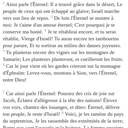
2
Ainsi parle l'Éternel: Il a trouvé grâce dans le désert, Le
peuple de ceux qui ont échappé au glaive; Israël marche
vers son lieu de repos.
3
De loin l'Éternel se montre à
moi: Je t'aime d'un amour éternel; C'est pourquoi je te
conserve ma bonté.
4
Je te rétablirai encore, et tu seras
rétablie, Vierge d'Israël! Tu auras encore tes tambourins
pour parure, Et tu sortiras au milieu des danses joyeuses.
5
Tu planteras encore des vignes sur les montagnes de
Samarie; Les planteurs planteront, et cueilleront les fruits.
6
Car le jour vient où les gardes crieront sur la montagne
d'Éphraïm: Levez-vous, montons à Sion, vers l'Éternel,
notre Dieu!
7
Car ainsi parle l'Éternel: Poussez des cris de joie sur
Jacob, Éclatez d'allégresse à la tête des nations! Élevez
vos voix, chantez des louanges, et dites: Éternel, délivre
ton peuple, le reste d'Israël!
8
Voici, je les ramène du pays
du septentrion, Je les rassemble des extrémités de la terre;
Parmi eux sont l'aveugle et le boiteux, La femme enceinte