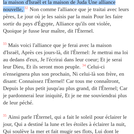
la maison d'Israël et la maison de Juda Une alliance
nouvelle,
32
Non comme l'alliance que je traitai avec leurs
pères, Le jour où je les saisis par la main Pour les faire
sortir du pays d'Égypte, Alliance qu'ils ont violée,
Quoique je fusse leur maître, dit l'Éternel.
33
Mais voici l'alliance que je ferai avec la maison
d'Israël, Après ces jours-là, dit l'Éternel: Je mettrai ma loi
au dedans d'eux, Je l'écrirai dans leur coeur; Et je serai
leur Dieu, Et ils seront mon peuple.
34
Celui-ci
n'enseignera plus son prochain, Ni celui-là son frère, en
disant: Connaissez l'Éternel! Car tous me connaîtront,
Depuis le plus petit jusqu'au plus grand, dit l'Éternel; Car
je pardonnerai leur iniquité, Et je ne me souviendrai plus
de leur péché.
35
Ainsi parle l'Éternel, qui a fait le soleil pour éclairer le
jour, Qui a destiné la lune et les étoiles à éclairer la nuit,
Qui soulève la mer et fait mugir ses flots, Lui dont le