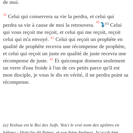
de moi.
39
Celui qui conservera sa vie la perdra, et celui qui
40
(e)
perdra sa vie à cause de moi la retrouvera.
Celui
qui vous reçoit me reçoit, et celui qui me reçoit, reçoit
celui qui m'a envoyé.
41
Celui qui reçoit un prophète en
qualité de prophète recevra une récompense de prophète,
et celui qui reçoit un juste en qualité de juste recevra une
récompense de juste.
42
Et quiconque donnera seulement
un verre d'eau froide à l'un de ces petits parce qu'il est
mon disciple, je vous le dis en vérité, il ne perdra point sa
récompense.
(a) Yeshua est le Roi des Juifs. Voici le vrai nom des apôtres en
hébreu : Shim‘ôn dit Petros, et son frère Andreas, Ia‘acob bèn