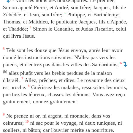
Voici les noms des douze apôtres. Le premier,
Simon appelé Pierre, et André, son frère; Jacques, fils de
Zébédée, et Jean, son frère;
3
Philippe, et Barthélemy;
Thomas, et Matthieu, le publicain; Jacques, fils d'Alphée,
et Thaddée;
4
Simon le Cananite, et Judas l'Iscariot, celui
qui livra Jésus.
5
Tels sont les douze que Jésus envoya, après leur avoir
donné les instructions suivantes: N'allez pas vers les
païens, et n'entrez pas dans les villes des Samaritains;
6
(b)
allez plutôt vers les brebis perdues de la maison
d'Israël.
7
Allez, prêchez, et dites: Le royaume des cieux
est proche.
8
Guérissez les malades, ressuscitez les morts,
purifiez les lépreux, chassez les démons. Vous avez reçu
gratuitement, donnez gratuitement.
9
Ne prenez ni or, ni argent, ni monnaie, dans vos
ceintures;
10
ni sac pour le voyage, ni deux tuniques, ni
souliers, ni bâton; car l'ouvrier mérite sa nourriture.