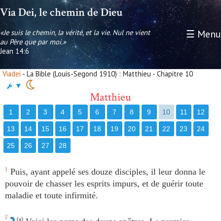
Via Dei, le chemin de Dieu
«Je suis le chemin, la vérité, et la vie. Nul ne vient
☰ Menu
au Père que par moi.»
Jean 14:6
Viadei
- La Bible (Louis-Segond 1910) : Matthieu - Chapitre 10
▼
Matthieu
1
2
3
4
5
6
7
8
9
10
11
12
13
14
15
16
17
18
19
20
21
22
23
24
25
26
27
28
1
Puis, ayant appelé ses douze disciples, il leur donna le
pouvoir de chasser les esprits impurs, et de guérir toute
maladie et toute infirmité.
2
(a)