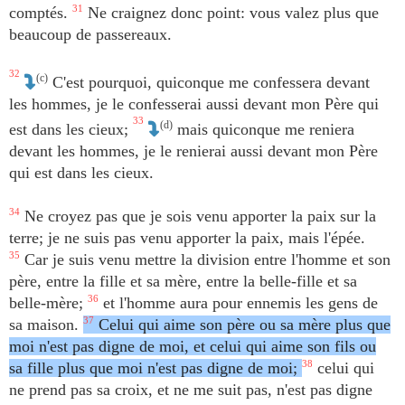
comptés.
31
Ne craignez donc point: vous valez plus que
beaucoup de passereaux.
32
(c)
C'est pourquoi, quiconque me confessera devant
les hommes, je le confesserai aussi devant mon Père qui
33
(d)
est dans les cieux;
mais quiconque me reniera
devant les hommes, je le renierai aussi devant mon Père
qui est dans les cieux.
34
Ne croyez pas que je sois venu apporter la paix sur la
terre; je ne suis pas venu apporter la paix, mais l'épée.
35
Car je suis venu mettre la division entre l'homme et son
père, entre la fille et sa mère, entre la belle-fille et sa
belle-mère;
36
et l'homme aura pour ennemis les gens de
sa maison.
37
Celui qui aime son père ou sa mère plus que
moi n'est pas digne de moi, et celui qui aime son fils ou
sa fille plus que moi n'est pas digne de moi;
38
celui qui
ne prend pas sa croix, et ne me suit pas, n'est pas digne