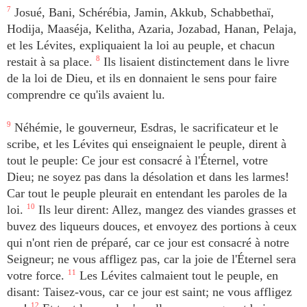
7
Josué, Bani, Schérébia, Jamin, Akkub, Schabbethaï,
Hodija, Maaséja, Kelitha, Azaria, Jozabad, Hanan, Pelaja,
et les Lévites, expliquaient la loi au peuple, et chacun
restait à sa place.
8
Ils lisaient distinctement dans le livre
de la loi de Dieu, et ils en donnaient le sens pour faire
comprendre ce qu'ils avaient lu.
9
Néhémie, le gouverneur, Esdras, le sacrificateur et le
scribe, et les Lévites qui enseignaient le peuple, dirent à
tout le peuple: Ce jour est consacré à l'Éternel, votre
Dieu; ne soyez pas dans la désolation et dans les larmes!
Car tout le peuple pleurait en entendant les paroles de la
loi.
10
Ils leur dirent: Allez, mangez des viandes grasses et
buvez des liqueurs douces, et envoyez des portions à ceux
qui n'ont rien de préparé, car ce jour est consacré à notre
Seigneur; ne vous affligez pas, car la joie de l'Éternel sera
votre force.
11
Les Lévites calmaient tout le peuple, en
disant: Taisez-vous, car ce jour est saint; ne vous affligez
12