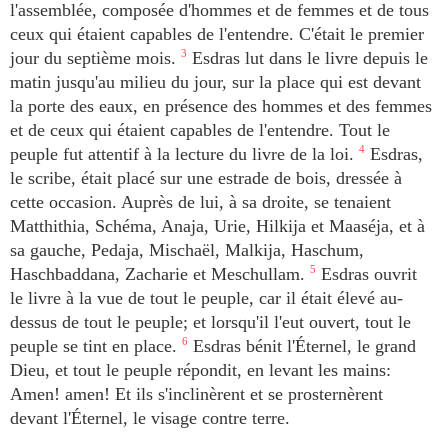
l'assemblée, composée d'hommes et de femmes et de tous
ceux qui étaient capables de l'entendre. C'était le premier
jour du septième mois.
3
Esdras lut dans le livre depuis le
matin jusqu'au milieu du jour, sur la place qui est devant
la porte des eaux, en présence des hommes et des femmes
et de ceux qui étaient capables de l'entendre. Tout le
peuple fut attentif à la lecture du livre de la loi.
4
Esdras,
le scribe, était placé sur une estrade de bois, dressée à
cette occasion. Auprès de lui, à sa droite, se tenaient
Matthithia, Schéma, Anaja, Urie, Hilkija et Maaséja, et à
sa gauche, Pedaja, Mischaël, Malkija, Haschum,
Haschbaddana, Zacharie et Meschullam.
5
Esdras ouvrit
le livre à la vue de tout le peuple, car il était élevé au-
dessus de tout le peuple; et lorsqu'il l'eut ouvert, tout le
peuple se tint en place.
6
Esdras bénit l'Éternel, le grand
Dieu, et tout le peuple répondit, en levant les mains:
Amen! amen! Et ils s'inclinèrent et se prosternèrent
devant l'Éternel, le visage contre terre.