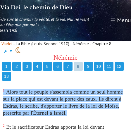
Via Dei, le chemin de Dieu
«Je suis le chemin, la vérité, et la vie. Nul ne vient
☰ Menu
au Père que par moi.»
Jean 14:6
Viadei
- La Bible (Louis-Segond 1910) : Néhémie - Chapitre 8
▼
Néhémie
1
2
3
4
5
6
7
8
9
10
11
12
13
1
Alors tout le peuple s'assembla comme un seul homme
sur la place qui est devant la porte des eaux. Ils dirent à
Esdras, le scribe, d'apporter le livre de la loi de Moïse,
prescrite par l'Éternel à Israël.
2
Et le sacrificateur Esdras apporta la loi devant