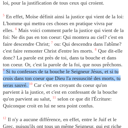
loi, pour la justification de tous ceux qui croient.
5
En effet, Moïse définit ainsi la justice qui vient de la loi:
L'homme qui mettra ces choses en pratique vivra par
elles.
6
Mais voici comment parle la justice qui vient de la
foi: Ne dis pas en ton coeur: Qui montera au ciel? c'est en
faire descendre Christ;
7
ou: Qui descendra dans l'abîme?
c'est faire remonter Christ d'entre les morts.
8
Que dit-elle
donc? La parole est près de toi, dans ta bouche et dans
ton coeur. Or, c'est la parole de la foi, que nous prêchons.
9
Si tu confesses de ta bouche le Seigneur Jésus, et si tu
crois dans ton coeur que Dieu l'a ressuscité des morts, tu
seras sauvé.
10
Car c'est en croyant du coeur qu'on
parvient à la justice, et c'est en confessant de la bouche
qu'on parvient au salut,
11
selon ce que dit l'Écriture:
Quiconque croit en lui ne sera point confus.
12
Il n'y a aucune différence, en effet, entre le Juif et le
Grec, puisqu'ils ont tous un même Seigneur, qui est riche