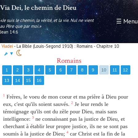
Via Dei, le chemin de Dieu
«Je suis le chemin, la vérité, et la vie. Nul ne vient
☰ Menu
au Père que par moi.»
Jean 14:6
Viadei
- La Bible (Louis-Segond 1910) : Romains - Chapitre 10
▼
Romains
1
2
3
4
5
6
7
8
9
10
11
12
13
14
15
16
1
Frères, le voeu de mon coeur et ma prière à Dieu pour
eux, c'est qu'ils soient sauvés.
2
Je leur rends le
témoignage qu'ils ont du zèle pour Dieu, mais sans
intelligence:
3
ne connaissant pas la justice de Dieu, et
cherchant à établir leur propre justice, ils ne se sont pas
soumis à la justice de Dieu;
4
car Christ est la fin de la