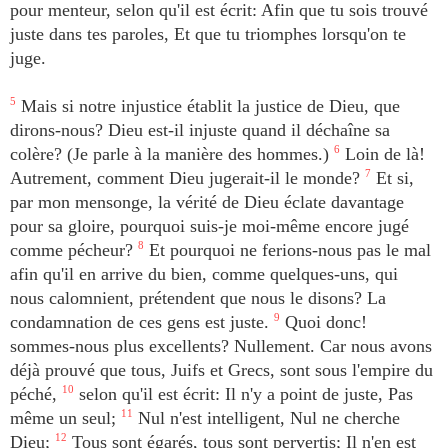
pour menteur, selon qu'il est écrit: Afin que tu sois trouvé
juste dans tes paroles, Et que tu triomphes lorsqu'on te
juge.
5
Mais si notre injustice établit la justice de Dieu, que
dirons-nous? Dieu est-il injuste quand il déchaîne sa
colère? (Je parle à la manière des hommes.)
6
Loin de là!
Autrement, comment Dieu jugerait-il le monde?
7
Et si,
par mon mensonge, la vérité de Dieu éclate davantage
pour sa gloire, pourquoi suis-je moi-même encore jugé
comme pécheur?
8
Et pourquoi ne ferions-nous pas le mal
afin qu'il en arrive du bien, comme quelques-uns, qui
nous calomnient, prétendent que nous le disons? La
condamnation de ces gens est juste.
9
Quoi donc!
sommes-nous plus excellents? Nullement. Car nous avons
déjà prouvé que tous, Juifs et Grecs, sont sous l'empire du
péché,
10
selon qu'il est écrit: Il n'y a point de juste, Pas
même un seul;
11
Nul n'est intelligent, Nul ne cherche
Dieu;
12
Tous sont égarés, tous sont pervertis; Il n'en est