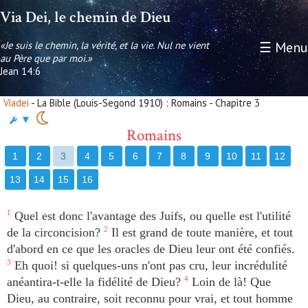
Via Dei, le chemin de Dieu
«Je suis le chemin, la vérité, et la vie. Nul ne vient
☰ Menu
au Père que par moi.»
Jean 14:6
Viadei
- La Bible (Louis-Segond 1910) : Romains - Chapitre 3
▼
Romains
1
2
3
4
5
6
7
8
9
10
11
12
13
14
15
16
1
Quel est donc l'avantage des Juifs, ou quelle est l'utilité
de la circoncision?
2
Il est grand de toute manière, et tout
d'abord en ce que les oracles de Dieu leur ont été confiés.
3
Eh quoi! si quelques-uns n'ont pas cru, leur incrédulité
anéantira-t-elle la fidélité de Dieu?
4
Loin de là! Que
Dieu, au contraire, soit reconnu pour vrai, et tout homme