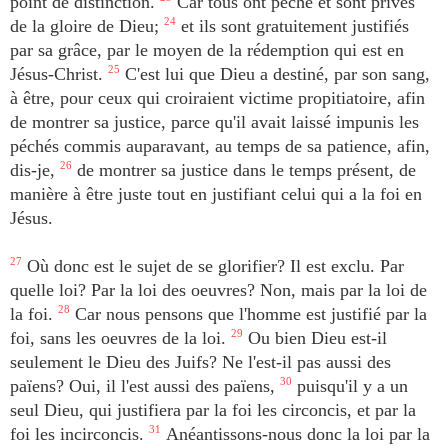
point de distinction.
Car tous ont péché et sont privés
de la gloire de Dieu;
24
et ils sont gratuitement justifiés
par sa grâce, par le moyen de la rédemption qui est en
Jésus-Christ.
25
C'est lui que Dieu a destiné, par son sang,
à être, pour ceux qui croiraient victime propitiatoire, afin
de montrer sa justice, parce qu'il avait laissé impunis les
péchés commis auparavant, au temps de sa patience, afin,
dis-je,
26
de montrer sa justice dans le temps présent, de
manière à être juste tout en justifiant celui qui a la foi en
Jésus.
27
Où donc est le sujet de se glorifier? Il est exclu. Par
quelle loi? Par la loi des oeuvres? Non, mais par la loi de
la foi.
28
Car nous pensons que l'homme est justifié par la
foi, sans les oeuvres de la loi.
29
Ou bien Dieu est-il
seulement le Dieu des Juifs? Ne l'est-il pas aussi des
païens? Oui, il l'est aussi des païens,
30
puisqu'il y a un
seul Dieu, qui justifiera par la foi les circoncis, et par la
foi les incirconcis.
31
Anéantissons-nous donc la loi par la