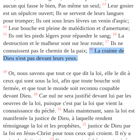
aucun qui fasse le bien, Pas même un seul;
13
Leur gosier
est un sépulcre ouvert; Ils se servent de leurs langues
pour tromper; Ils ont sous leurs lèvres un venin d'aspic;
14
Leur bouche est pleine de malédiction et d'amertume;
15
Ils ont les pieds légers pour répandre le sang;
16
La
destruction et le malheur sont sur leur route;
17
Ils ne
connaissent pas le chemin de la paix;
18
La crainte de
Dieu n'est pas devant leurs yeux.
19
Or, nous savons que tout ce que dit la loi, elle le dit à
ceux qui sont sous la loi, afin que toute bouche soit
fermée, et que tout le monde soit reconnu coupable
devant Dieu.
20
Car nul ne sera justifié devant lui par les
oeuvres de la loi, puisque c'est par la loi que vient la
connaissance du péché.
21
Mais maintenant, sans la loi est
manifestée la justice de Dieu, à laquelle rendent
témoignage la loi et les prophètes,
22
justice de Dieu par
la foi en Jésus-Christ pour tous ceux qui croient. Il n'y a
23