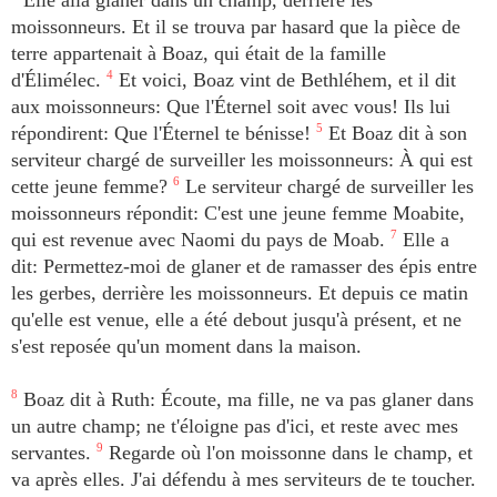
Elle alla glaner dans un champ, derrière les
moissonneurs. Et il se trouva par hasard que la pièce de
terre appartenait à Boaz, qui était de la famille
d'Élimélec.
4
Et voici, Boaz vint de Bethléhem, et il dit
aux moissonneurs: Que l'Éternel soit avec vous! Ils lui
répondirent: Que l'Éternel te bénisse!
5
Et Boaz dit à son
serviteur chargé de surveiller les moissonneurs: À qui est
cette jeune femme?
6
Le serviteur chargé de surveiller les
moissonneurs répondit: C'est une jeune femme Moabite,
qui est revenue avec Naomi du pays de Moab.
7
Elle a
dit: Permettez-moi de glaner et de ramasser des épis entre
les gerbes, derrière les moissonneurs. Et depuis ce matin
qu'elle est venue, elle a été debout jusqu'à présent, et ne
s'est reposée qu'un moment dans la maison.
8
Boaz dit à Ruth: Écoute, ma fille, ne va pas glaner dans
un autre champ; ne t'éloigne pas d'ici, et reste avec mes
servantes.
9
Regarde où l'on moissonne dans le champ, et
va après elles. J'ai défendu à mes serviteurs de te toucher.