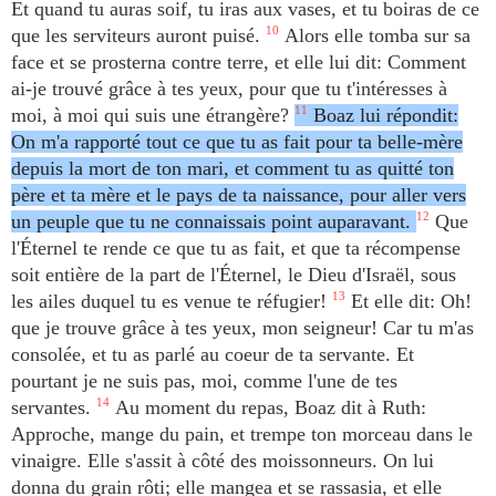
Et quand tu auras soif, tu iras aux vases, et tu boiras de ce
que les serviteurs auront puisé.
10
Alors elle tomba sur sa
face et se prosterna contre terre, et elle lui dit: Comment
ai-je trouvé grâce à tes yeux, pour que tu t'intéresses à
moi, à moi qui suis une étrangère?
11
Boaz lui répondit:
On m'a rapporté tout ce que tu as fait pour ta belle-mère
depuis la mort de ton mari, et comment tu as quitté ton
père et ta mère et le pays de ta naissance, pour aller vers
un peuple que tu ne connaissais point auparavant.
12
Que
l'Éternel te rende ce que tu as fait, et que ta récompense
soit entière de la part de l'Éternel, le Dieu d'Israël, sous
les ailes duquel tu es venue te réfugier!
13
Et elle dit: Oh!
que je trouve grâce à tes yeux, mon seigneur! Car tu m'as
consolée, et tu as parlé au coeur de ta servante. Et
pourtant je ne suis pas, moi, comme l'une de tes
servantes.
14
Au moment du repas, Boaz dit à Ruth:
Approche, mange du pain, et trempe ton morceau dans le
vinaigre. Elle s'assit à côté des moissonneurs. On lui
donna du grain rôti; elle mangea et se rassasia, et elle