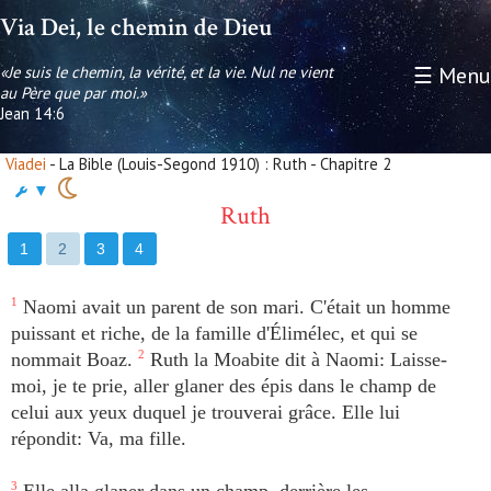
Via Dei, le chemin de Dieu
«Je suis le chemin, la vérité, et la vie. Nul ne vient
☰ Menu
au Père que par moi.»
Jean 14:6
Viadei
- La Bible (Louis-Segond 1910) : Ruth - Chapitre 2
▼
Ruth
1
2
3
4
1
Naomi avait un parent de son mari. C'était un homme
puissant et riche, de la famille d'Élimélec, et qui se
nommait Boaz.
2
Ruth la Moabite dit à Naomi: Laisse-
moi, je te prie, aller glaner des épis dans le champ de
celui aux yeux duquel je trouverai grâce. Elle lui
répondit: Va, ma fille.
3