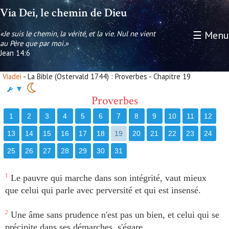
Via Dei, le chemin de Dieu
«Je suis le chemin, la vérité, et la vie. Nul ne vient
☰ Menu
au Père que par moi.»
Jean 14:6
Viadei
- La Bible (Ostervald 1744) : Proverbes - Chapitre 19
▼
Proverbes
1
2
3
4
5
6
7
8
9
10
11
12
13
14
15
16
17
18
19
20
21
22
23
24
25
26
27
28
29
30
31
1
Le pauvre qui marche dans son intégrité, vaut mieux
que celui qui parle avec perversité et qui est insensé.
2
Une âme sans prudence n'est pas un bien, et celui qui se
précipite dans ses démarches, s'égare.