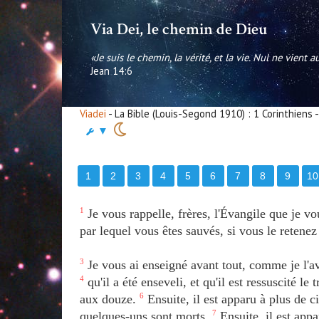
Via Dei, le chemin de Dieu
«Je suis le chemin, la vérité, et la vie. Nul ne vient 
Jean 14:6
Viadei
- La Bible (Louis-Segond 1910) : 1 Corinthiens 
▼
1
2
3
4
5
6
7
8
9
10
1
Je vous rappelle, frères, l'Évangile que je v
par lequel vous êtes sauvés, si vous le retenez
3
Je vous ai enseigné avant tout, comme je l'av
4
qu'il a été enseveli, et qu'il est ressuscité le
aux douze.
6
Ensuite, il est apparu à plus de ci
quelques-uns sont morts.
7
Ensuite, il est appa