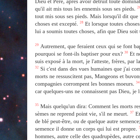
Dieu et Père, après avoir détruit toute dominat
qu'il ait mis tous les ennemis sous ses pieds.
2
tout mis sous ses pieds. Mais lorsqu'il dit que 
choses est excepté.
28
Et lorsque toutes choses 
lui a soumis toutes choses, afin que Dieu soit 
29
Autrement, que feraient ceux qui se font bap
pourquoi se font-ils baptiser pour eux?
30
Et n
suis exposé à la mort, je l'atteste, frères, par
32
Si c'est dans des vues humaines que j'ai com
morts ne ressuscitent pas, Mangeons et buvo
compagnies corrompent les bonnes moeurs.
34
car quelques-uns ne connaissent pas Dieu, je l
35
Mais quelqu'un dira: Comment les morts ress
sèmes ne reprend point vie, s'il ne meurt.
37
Et
de blé peut-être, ou de quelque autre semence
semence il donne un corps qui lui est propre.
hommes, autre celle des quadrupèdes, autre ce