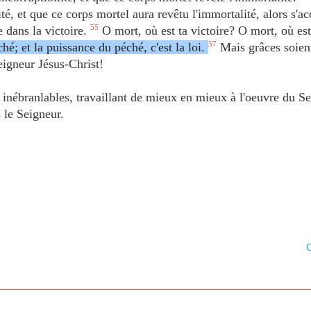
ité, et que ce corps mortel aura revêtu l'immortalité, alors s'a
e dans la victoire.
55
O mort, où est ta victoire? O mort, où est
ché; et la puissance du péché, c'est la loi.
57
Mais grâces soien
eigneur Jésus-Christ!
inébranlables, travaillant de mieux en mieux à l'oeuvre du Se
 le Seigneur.