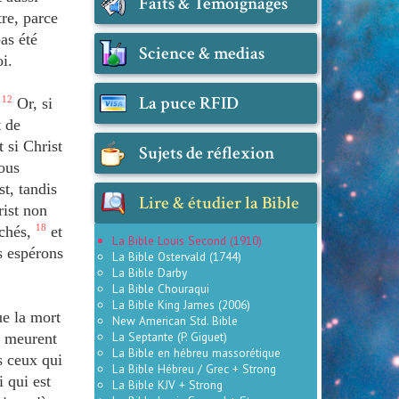
Faits & Témoignages
tre, parce
as été
Science & medias
i.
La puce RFID
.
12
Or, si
t de
 si Christ
Sujets de réflexion
ous
t, tandis
Lire & étudier la Bible
rist non
échés,
18
et
La Bible Louis Second (1910)
s espérons
La Bible Ostervald (1744)
La Bible Darby
La Bible Chouraqui
La Bible King James (2006)
e la mort
New American Std. Bible
La Septante (P. Giguet)
 meurent
La Bible en hébreu massorétique
s ceux qui
La Bible Hébreu / Grec + Strong
 qui est
La Bible KJV + Strong