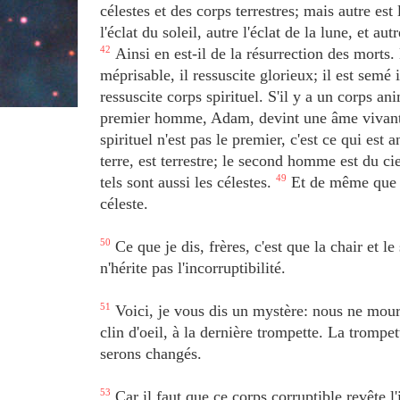
célestes et des corps terrestres; mais autre est 
l'éclat du soleil, autre l'éclat de la lune, et au
42
Ainsi en est-il de la résurrection des morts.
méprisable, il ressuscite glorieux; il est semé 
ressuscite corps spirituel. S'il y a un corps ani
premier homme, Adam, devint une âme vivante
spirituel n'est pas le premier, c'est ce qui est 
terre, est terrestre; le second homme est du ci
tels sont aussi les célestes.
49
Et de même que no
céleste.
50
Ce que je dis, frères, c'est que la chair et 
n'hérite pas l'incorruptibilité.
51
Voici, je vous dis un mystère: nous ne mour
clin d'oeil, à la dernière trompette. La trompet
serons changés.
53
Car il faut que ce corps corruptible revête l'