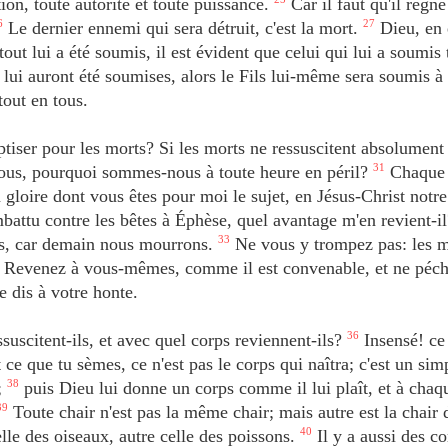
ion, toute autorité et toute puissance.
Car il faut qu'il règne
6
Le dernier ennemi qui sera détruit, c'est la mort.
27
Dieu, en e
tout lui a été soumis, il est évident que celui qui lui a soumis 
lui auront été soumises, alors le Fils lui-même sera soumis à 
tout en tous.
tiser pour les morts? Si les morts ne ressuscitent absolument
ous, pourquoi sommes-nous à toute heure en péril?
31
Chaque 
 la gloire dont vous êtes pour moi le sujet, en Jésus-Christ notr
battu contre les bêtes à Éphèse, quel avantage m'en revient-il
ns, car demain nous mourrons.
33
Ne vous y trompez pas: les 
Revenez à vous-mêmes, comme il est convenable, et ne péch
e dis à votre honte.
uscitent-ils, et avec quel corps reviennent-ils?
36
Insensé! ce
 ce que tu sèmes, ce n'est pas le corps qui naîtra; c'est un sim
;
38
puis Dieu lui donne un corps comme il lui plaît, et à chaq
39
Toute chair n'est pas la même chair; mais autre est la chair 
lle des oiseaux, autre celle des poissons.
40
Il y a aussi des co