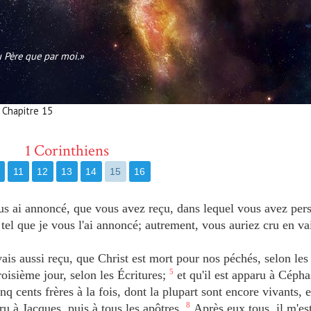
au Père que par moi.»
- Chapitre 15
1 Corinthiens
11
12
13
14
15
16
ous ai annoncé, que vous avez reçu, dans lequel vous avez per
 tel que je vous l'ai annoncé; autrement, vous auriez cru en va
ais aussi reçu, que Christ est mort pour nos péchés, selon les 
 troisième jour, selon les Écritures;
5
et qu'il est apparu à Cépha
nq cents frères à la fois, dont la plupart sont encore vivants, 
ru à Jacques, puis à tous les apôtres.
8
Après eux tous, il m'est