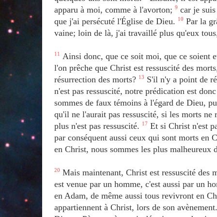
apparu à moi, comme à l'avorton;
9
car je suis
que j'ai persécuté l'Église de Dieu.
10
Par la gr
vaine; loin de là, j'ai travaillé plus qu'eux to
11
Ainsi donc, que ce soit moi, que ce soient e
l'on prêche que Christ est ressuscité des mort
résurrection des morts?
13
S'il n'y a point de r
n'est pas ressuscité, notre prédication est donc
sommes de faux témoins à l'égard de Dieu, pui
qu'il ne l'aurait pas ressuscité, si les morts ne
plus n'est pas ressuscité.
17
Et si Christ n'est p
par conséquent aussi ceux qui sont morts en C
en Christ, nous sommes les plus malheureux 
20
Mais maintenant, Christ est ressuscité des m
est venue par un homme, c'est aussi par un h
en Adam, de même aussi tous revivront en Ch
appartiennent à Christ, lors de son avènement