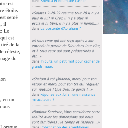
dans
Shehita et nourriture casher
tre est
re étoile.
«Galates 2-28-29 resume tout 28 Il n y a
 est semé
plus ni Juif ni Grec, il n y a plus ni
esclave ni libre, il n y a plus ni homm...»
, il
dans
La postérité d'Abraham ?
t: Le
qui est
«À tous ceux qui ont reçu après avoir
iré de la
entendu la parole de Dieu dans leur c?ur,
et à tous ceux qui sont prédestinés à
 le céleste,
êtr...»
image du
dans
Iniquité, un petit mot pour cacher de
grands maux
ion
«Shalom à toi @Mehdi, merci pour ton
retour et merci pour ton travail régulier
sur Youtube ! Que Dieu te garde !...»
dans
Réponse aux Juifs : une naissance
, en un
miraculeuse ?
 nous
«Bonjour Sandrine, Vous considérez cette
réalité avec les dimensions qui nous
sont familières : le temps et l'espace....»
Lorsque
dans
L'obstination des scientifiques