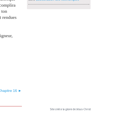
ccomplira
 ton
t rendues
igneur,
Chapitre 16 ►
Site créé à la gloire de Jésus-Christ