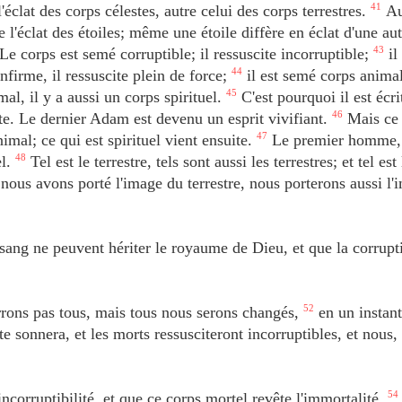
l'éclat des corps célestes, autre celui des corps terrestres.
41
Au
tre l'éclat des étoiles; même une étoile diffère en éclat d'une aut
 Le corps est semé corruptible; il ressuscite incorruptible;
43
il
infirme, il ressuscite plein de force;
44
il est semé corps animal
mal, il y a aussi un corps spirituel.
45
C'est pourquoi il est écri
. Le dernier Adam est devenu un esprit vivifiant.
46
Mais ce 
animal; ce qui est spirituel vient ensuite.
47
Le premier homme, t
el.
48
Tel est le terrestre, tels sont aussi les terrestres; et tel est
us avons porté l'image du terrestre, nous porterons aussi l'
le sang ne peuvent hériter le royaume de Dieu, et que la corrupt
rons pas tous, mais tous nous serons changés,
52
en un instant
te sonnera, et les morts ressusciteront incorruptibles, et nous,
incorruptibilité, et que ce corps mortel revête l'immortalité.
54