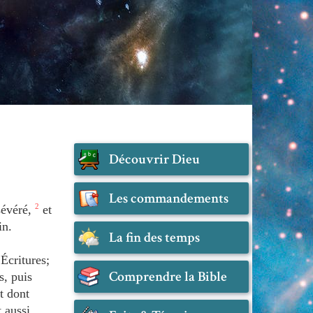
Découvrir Dieu
Les commandements
sévéré,
2
et
in.
La fin des temps
Écritures;
Comprendre la Bible
s, puis
et dont
 aussi