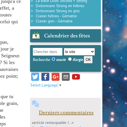
La Bible Louis Second + Strong
 jusqu'à ce
Dictionnaire Strong en hébreu
ffet, a
Dictionnaire Strong en grec
toutes
Clavier hébreu - Gématrie
Clavier grec - Gématrie
celui qui
Calendrier des fêtes
 pas,
jour je
e Seigneur.
Recherche
exacte
élargie
? Si les
mauvaises
ez point;
Select Language
▼
 que tu
ple grain,
ue
Derniers commentaires
des
«article remarquable !...»
rps