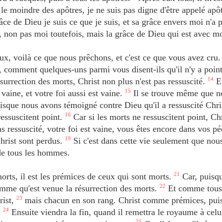
 le moindre des apôtres, je ne suis pas digne d'être appelé apô
âce de Dieu je suis ce que je suis, et sa grâce envers moi n'a p
us, non pas moi toutefois, mais la grâce de Dieu qui est avec mo
ux, voilà ce que nous prêchons, et c'est ce que vous avez cru
s, comment quelques-uns parmi vous disent-ils qu'il n'y a poin
ésurrection des morts, Christ non plus n'est pas ressuscité.
14
Et
 vaine, et votre foi aussi est vaine.
15
Il se trouve même que n
sque nous avons témoigné contre Dieu qu'il a ressuscité Chris
 ressuscitent point.
16
Car si les morts ne ressuscitent point, Ch
as ressuscité, votre foi est vaine, vous êtes encore dans vos p
hrist sont perdus.
19
Si c'est dans cette vie seulement que nou
de tous les hommes.
orts, il est les prémices de ceux qui sont morts.
21
Car, puisqu
omme qu'est venue la résurrection des morts.
22
Et comme tous
rist,
23
mais chacun en son rang. Christ comme prémices, pui
.
24
Ensuite viendra la fin, quand il remettra le royaume à celui
25