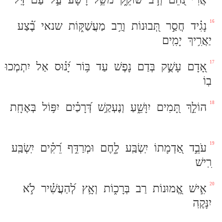
16
נָגִ֗יד
חֲסַ֣ר
תְּ֭בוּנוֹת
וְרַ֥ב
מַעֲשַׁקּ֑וֹת
שנאי
בֶ֝֗צַע
יַאֲרִ֥יךְ
יָמִֽים
17
אָ֭דָם
עָשֻׁ֣ק
בְּדַם
נָפֶשׁ
עַד
בּ֥וֹר
יָ֝נ֗וּס
אַל
יִתְמְכוּ
בֽוֹ
18
הוֹלֵ֣ךְ
תָּ֭מִים
יִוָּשֵׁ֑עַ
וְנֶעְקַ֥שׁ
דְּ֝רָכַ֗יִם
יִפּ֥וֹל
בְּאֶחָֽת
19
עֹבֵ֣ד
אַ֭דְמָתוֹ
יִֽשְׂבַּֽע
לָ֑חֶם
וּמְרַדֵּ֥ף
רֵ֝קִ֗ים
יִֽשְׂבַּֽע
רִֽישׁ
20
אִ֣ישׁ
אֱ֭מוּנוֹת
רַב
בְּרָכ֑וֹת
וְאָ֥ץ
לְ֝הַעֲשִׁ֗יר
לֹ֣א
יִנָּקֶֽה