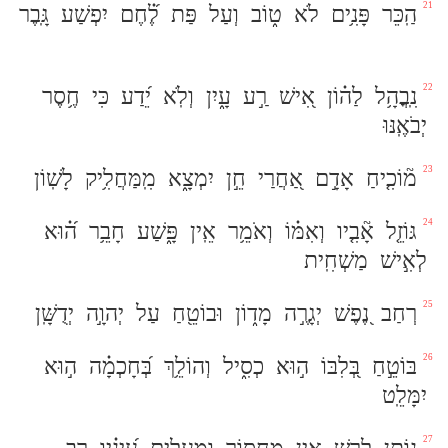
21
הַֽכֵּר
פָּנִ֥ים
לֹא
ט֑וֹב
וְעַל
פַּת
לֶ֝֗חֶם
יִפְשַׁע
גָּֽבֶר
22
נִֽבֳהָ֥ל
לַה֗וֹן
אִ֭ישׁ
רַ֣ע
עָ֑יִן
וְלֹֽא
יֵ֝דַע
כִּי
חֶ֥סֶר
יְבֹאֶֽנּוּ
23
מ֘וֹכִ֤יחַ
אָדָ֣ם
אַ֭חֲרַי
חֵ֣ן
יִמְצָ֑א
מִֽמַּחֲלִ֥יק
לָשֽׁוֹן
24
גּוֹזֵ֤ל
אָ֘בִ֤יו
וְאִמּ֗וֹ
וְאֹמֵ֥ר
אֵֽין
פָּ֑שַׁע
חָבֵ֥ר
ה֝֗וּא
לְאִ֣ישׁ
מַשְׁחִֽית
25
רְחַב
נֶ֭פֶשׁ
יְגָרֶ֣ה
מָד֑וֹן
וּבוֹטֵ֖חַ
עַל
יְהוָ֣ה
יְדֻשָּֽׁן
26
בּוֹטֵ֣חַ
בְּ֭לִבּוֹ
ה֣וּא
כְסִ֑יל
וְהוֹלֵ֥ךְ
בְּ֝חָכְמָ֗ה
ה֣וּא
יִמָּלֵֽט
27