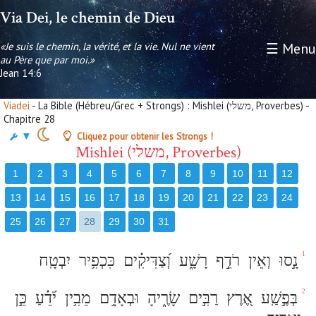
Via Dei, le chemin de Dieu
«Je suis le chemin, la vérité, et la vie. Nul ne vient
☰ Menu
au Père que par moi.»
Jean 14:6
- La Bible (Hébreu/Grec + Strongs) : Mishlei (משלי, Proverbes) -
Viadei
Chapitre 28
▼
Cliquez pour obtenir les Strongs !
Mishlei (משלי, Proverbes)
1
2
3
4
5
6
7
8
9
10
11
12
13
14
15
16
17
18
19
20
21
22
23
24
25
26
27
28
29
30
31
1
נָ֣סוּ
וְאֵין
רֹדֵ֣ף
רָשָׁ֑ע
וְ֝צַדִּיקִ֗ים
כִּכְפִ֥יר
יִבְטָֽח
2
בְּפֶ֣שַֽׁע
אֶ֭רֶץ
רַבִּ֣ים
שָׂרֶ֑יהָ
וּבְאָדָ֥ם
מֵבִ֥ין
יֹ֝דֵ֗עַ
כֵּ֣ן