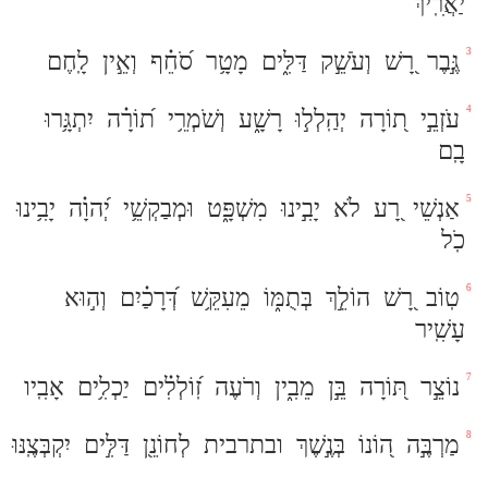
יַאֲרִֽיךְ
3
גֶּ֣בֶר
רָ֭שׁ
וְעֹשֵׁ֣ק
דַּלִּ֑ים
מָטָ֥ר
סֹ֝חֵ֗ף
וְאֵ֣ין
לָֽחֶם
4
עֹזְבֵ֣י
ת֭וֹרָה
יְהַֽלְל֣וּ
רָשָׁ֑ע
וְשֹׁמְרֵ֥י
ת֝וֹרָ֗ה
יִתְגָּ֥רוּ
בָֽם
5
אַנְשֵׁי
רָ֭ע
לֹא
יָבִ֣ינוּ
מִשְׁפָּ֑ט
וּמְבַקְשֵׁ֥י
יְ֝הוָ֗ה
יָבִ֥ינוּ
כֹֽל
6
טֽוֹב
רָ֭שׁ
הוֹלֵ֣ךְ
בְּתֻמּ֑וֹ
מֵעִקֵּ֥שׁ
דְּ֝רָכַ֗יִם
וְה֣וּא
עָשִֽׁיר
7
נוֹצֵ֣ר
תּ֭וֹרָה
בֵּ֣ן
מֵבִ֑ין
וְרֹעֶה
זֽ֝וֹלְלִ֗ים
יַכְלִ֥ים
אָבִֽיו
8
מַרְבֶּ֣ה
ה֭וֹנוֹ
בְּנֶ֣שֶׁךְ
ובתרבית
לְחוֹנֵ֖ן
דַּלִּ֣ים
יִקְבְּצֶֽנּוּ