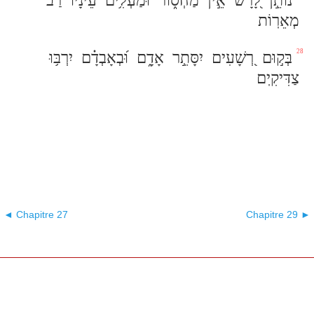
נוֹתֵ֣ן
לָ֭רָשׁ
אֵ֣ין
מַחְס֑וֹר
וּמַעְלִ֥ים
עֵ֝ינָ֗יו
רַב
מְאֵרֽוֹת
28
בְּק֣וּם
רְ֭שָׁעִים
יִסָּתֵ֣ר
אָדָ֑ם
וּ֝בְאָבְדָ֗ם
יִרְבּ֥וּ
צַדִּיקִֽים
◄ Chapitre 27
Chapitre 29 ►