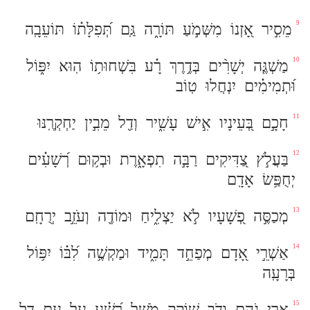
9
מֵסִ֣יר
אָ֭זְנוֹ
מִשְּׁמֹ֣עַ
תּוֹרָ֑ה
גַּֽם
תְּ֝פִלָּת֗וֹ
תּוֹעֵבָֽה
10
מַשְׁגֶּ֤ה
יְשָׁרִ֨ים
בְּדֶ֥רֶךְ
רָ֗ע
בִּשְׁחוּת֥וֹ
הֽוּא
יִפּ֑וֹל
וּ֝תְמִימִ֗ים
יִנְחֲלוּ
טֽוֹב
11
חָכָ֣ם
בְּ֭עֵינָיו
אִ֣ישׁ
עָשִׁ֑יר
וְדַ֖ל
מֵבִ֣ין
יַחְקְרֶֽנּוּ
12
בַּעֲלֹ֣ץ
צַ֭דִּיקִים
רַבָּ֣ה
תִפְאָ֑רֶת
וּבְק֥וּם
רְ֝שָׁעִ֗ים
יְחֻפַּ֥שׂ
אָדָֽם
13
מְכַסֶּ֣ה
פְ֭שָׁעָיו
לֹ֣א
יַצְלִ֑יחַ
וּמוֹדֶ֖ה
וְעֹזֵ֣ב
יְרֻחָֽם
14
אַשְׁרֵ֣י
אָ֭דָם
מְפַחֵ֣ד
תָּמִ֑יד
וּמַקְשֶׁ֥ה
לִ֝בּ֗וֹ
יִפּ֥וֹל
בְּרָעָֽה
15
אֲרִי
נֹ֭הֵם
וְדֹ֣ב
שׁוֹקֵ֑ק
מֹשֵׁ֥ל
רָ֝שָׁ֗ע
עַ֣ל
עַם
דָּֽל