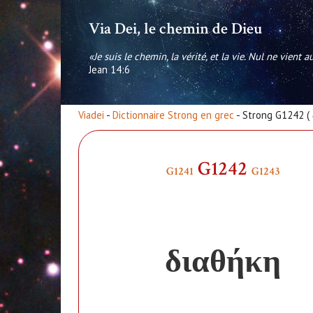
Via Dei, le chemin de Dieu
«Je suis le chemin, la vérité, et la vie. Nul ne vient 
Jean 14:6
Viadei
-
Dictionnaire Strong en grec
- Strong G1242 (
G1242
G1241
G1243
διαθήκη