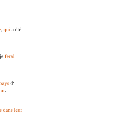
e
,
qui
a été
je
ferai
pays
d'
eur
.
s
dans
leur