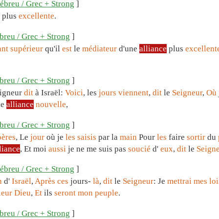
ébreu / Grec + Strong
]
plus
excellente
.
breu / Grec + Strong
]
ant
supérieur
qu'il
est
le
médiateur
d'une
alliance
plus
excellent
breu / Grec + Strong
]
eigneur
dit
à Israël:
Voici
, les
jours
viennent
,
dit
le
Seigneur
,
Où
ne
alliance
nouvelle
,
breu / Grec + Strong
]
pères
, Le
jour
où je
les
saisis
par la
main
Pour
les
faire
sortir
du
liance
, Et moi
aussi
je ne me suis pas
soucié
d'
eux
,
dit
le
Seign
ébreu / Grec + Strong
]
n
d'
Israël
,
Après
ces
jours-
là
,
dit
le
Seigneur
: Je
mettrai
mes
loi
leur
Dieu
,
Et
ils
seront
mon
peuple
.
breu / Grec + Strong
]