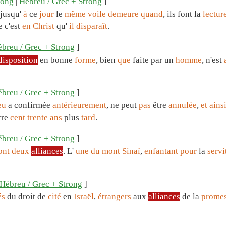
rong
|
Hébreu / Grec + Strong
]
jusqu'
à
ce
jour
le
même
voile
demeure
quand
, ils font la
lectur
e c'est
en
Christ
qu'
il
disparaît
.
breu / Grec + Strong
]
disposition
en bonne
forme
, bien
que
faite par un
homme
, n'est
breu / Grec + Strong
]
eu
a confirmée
antérieurement
, ne peut
pas
être
annulée
,
et
ains
tre
cent
trente
ans
plus
tard
.
breu / Grec + Strong
]
ont
deux
alliances
. L'
une
du
mont
Sinaï
,
enfantant
pour
la
servi
Hébreu / Grec + Strong
]
és
du droit de
cité
en
Israël
,
étrangers
aux
alliances
de la
prome