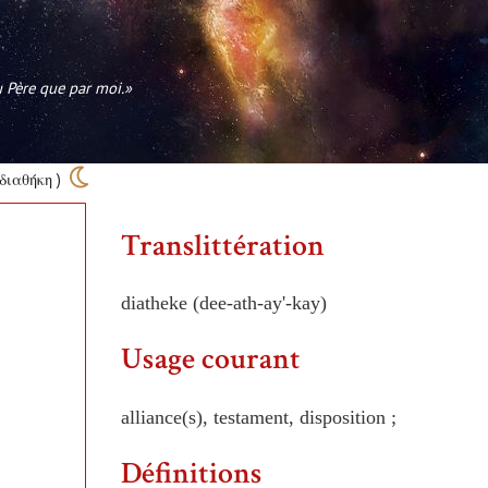
au Père que par moi.»
 διαθήκη )
Translittération
diatheke (dee-ath-ay'-kay)
Usage courant
alliance(s), testament, disposition ;
Définitions