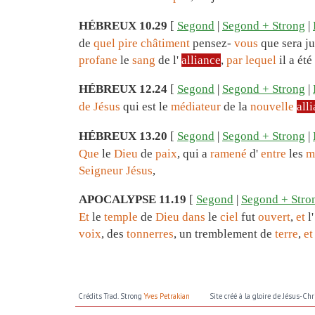
HÉBREUX 10.29
[
Segond
|
Segond + Strong
|
de
quel
pire
châtiment
pensez-
vous
que sera j
profane
le
sang
de l'
alliance
,
par
lequel
il a été
HÉBREUX 12.24
[
Segond
|
Segond + Strong
|
de
Jésus
qui est le
médiateur
de la
nouvelle
all
HÉBREUX 13.20
[
Segond
|
Segond + Strong
|
Que
le
Dieu
de
paix
, qui a
ramené
d'
entre
les
m
Seigneur
Jésus
,
APOCALYPSE 11.19
[
Segond
|
Segond + Stro
Et
le
temple
de
Dieu
dans
le
ciel
fut
ouvert
,
et
l
voix
, des
tonnerres
, un tremblement de
terre
,
et
Crédits Trad. Strong
Yves Petrakian
Site créé à la gloire de Jésus-Chr