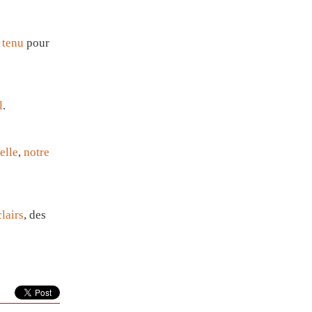
a
tenu
pour
l
.
elle
,
notre
clairs
, des