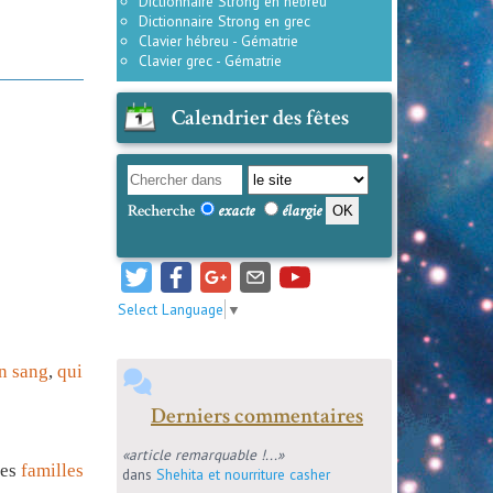
Dictionnaire Strong en hébreu
Dictionnaire Strong en grec
Clavier hébreu - Gématrie
Clavier grec - Gématrie
Calendrier des fêtes
Recherche
exacte
élargie
Select Language
▼
n
sang
,
qui
Derniers commentaires
«article remarquable !...»
les
familles
dans
Shehita et nourriture casher