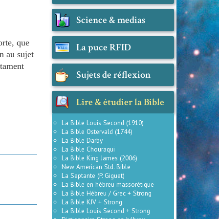
Science & medias
orte, que
La puce RFID
on au sujet
stament
Sujets de réflexion
Lire & étudier la Bible
La Bible Louis Second (1910)
La Bible Ostervald (1744)
La Bible Darby
La Bible Chouraqui
La Bible King James (2006)
New American Std. Bible
La Septante (P. Giguet)
La Bible en hébreu massorétique
La Bible Hébreu / Grec + Strong
La Bible KJV + Strong
La Bible Louis Second + Strong