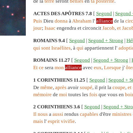
de la
terre
seront
bénies
en
ta
postérité
.
ACTES DES APÔTRES 7.8
[
Segond
|
Segond 
Puis
Dieu
donna
à
Abraham
l'
alliance
de la
cir
jour
;
Isaac
engendra et circoncit
Jacob
,
et
Jaco
ROMAINS 9.4
[
Segond
|
Segond + Strong
|
Hé
qui
sont
Israélites
, à
qui
appartiennent l'
adopti
ROMAINS 11.27
[
Segond
|
Segond + Strong
|
Et
ce
sera
mon
alliance
avec
eux
,
Lorsque
j'
ôte
1 CORINTHIENS 11.25
[
Segond
|
Segond + S
De
même
,
après
avoir
soupé
, il prit la
coupe
,
et
mémoire
de
moi
toutes les
fois
que vous en
boi
2 CORINTHIENS 3.6
[
Segond
|
Segond + Str
Il
nous
a
aussi
rendus
capables
d'être
ministres
mais
l'
esprit
vivifie
.