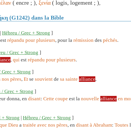
έλαν
( encre ; )
ξενία
( logis, logement ; )
,
,
ήκη (G1242) dans la Bible
|
Hébreu / Grec + Strong
]
est
répandu
pour
plusieurs
, pour la
rémission
des
péchés
.
eu / Grec + Strong
]
liance
,
qui
est
répandu
pour
plusieurs
.
/ Grec + Strong
]
s
nos
pères
,
Et
se
souvient
de
sa
sainte
alliance
,
 / Grec + Strong
]
 leur donna, en
disant
:
Cette
coupe
est la
nouvelle
alliance
en
mo
 + Strong
|
Hébreu / Grec + Strong
]
que
Dieu
a
traitée
avec
nos
pères
, en
disant
à
Abraham
:
Toutes