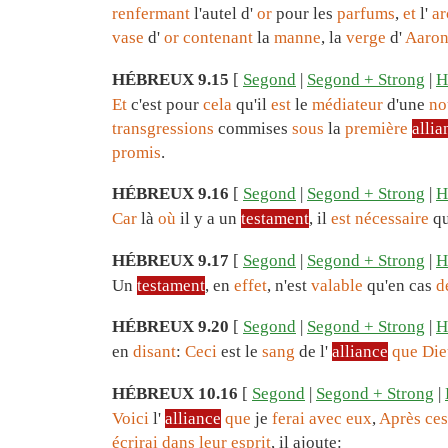
renfermant
l'autel d'
or
pour les
parfums
,
et
l'
ar
vase
d'
or
contenant
la
manne
, la
verge
d'
Aaro
HÉBREUX 9.15
[
Segond
|
Segond + Strong
|
H
Et
c'est pour
cela
qu'il
est
le
médiateur
d'une
no
transgressions
commises
sous
la
première
allia
promis
.
HÉBREUX 9.16
[
Segond
|
Segond + Strong
|
H
Car
là
où
il y a un
testament
, il
est
nécessaire
qu
HÉBREUX 9.17
[
Segond
|
Segond + Strong
|
H
Un
testament
, en
effet
, n'est
valable
qu'en cas
d
HÉBREUX 9.20
[
Segond
|
Segond + Strong
|
H
en
disant
:
Ceci
est le
sang
de l'
alliance
que
Die
HÉBREUX 10.16
[
Segond
|
Segond + Strong
|
Voici
l'
alliance
que
je
ferai
avec
eux
,
Après
ces
écrirai
dans
leur
esprit
, il ajoute: