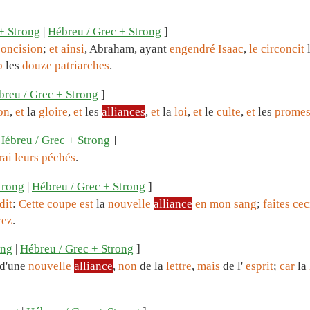
+ Strong
|
Hébreu / Grec + Strong
]
concision
;
et
ainsi
, Abraham, ayant
engendré
Isaac
,
le
circoncit
b
les
douze
patriarches
.
breu / Grec + Strong
]
on
,
et
la
gloire
,
et
les
alliances
,
et
la
loi
,
et
le
culte
,
et
les
promes
Hébreu / Grec + Strong
]
rai
leurs
péchés
.
trong
|
Hébreu / Grec + Strong
]
dit
:
Cette
coupe
est
la
nouvelle
alliance
en
mon
sang
;
faites
cec
rez
.
ong
|
Hébreu / Grec + Strong
]
d'une
nouvelle
alliance
,
non
de la
lettre
,
mais
de l'
esprit
;
car
la