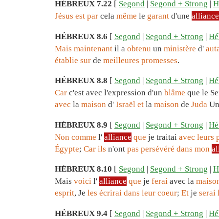
HÉBREUX 7.22
[
Segond
|
Segond + Strong
|
H
Jésus
est
par
cela
même
le
garant
d'une
alliance
HÉBREUX 8.6
[
Segond
|
Segond + Strong
|
Hé
Mais
maintenant
il a
obtenu
un
ministère
d'
aut
établie
sur
de
meilleures
promesses
.
HÉBREUX 8.8
[
Segond
|
Segond + Strong
|
Hé
Car
c'est avec l'expression d'un
blâme
que le S
avec
la
maison
d'
Israël
et
la
maison
de
Juda
U
HÉBREUX 8.9
[
Segond
|
Segond + Strong
|
Hé
Non
comme
l'
alliance
que
je traitai
avec
leurs
Égypte
;
Car
ils
n'ont
pas
persévéré
dans
mon
al
HÉBREUX 8.10
[
Segond
|
Segond + Strong
|
H
Mais
voici
l'
alliance
que
je
ferai
avec la
maiso
esprit
, Je
les
écrirai
dans
leur
coeur
;
Et
je
serai
HÉBREUX 9.4
[
Segond
|
Segond + Strong
|
Hé