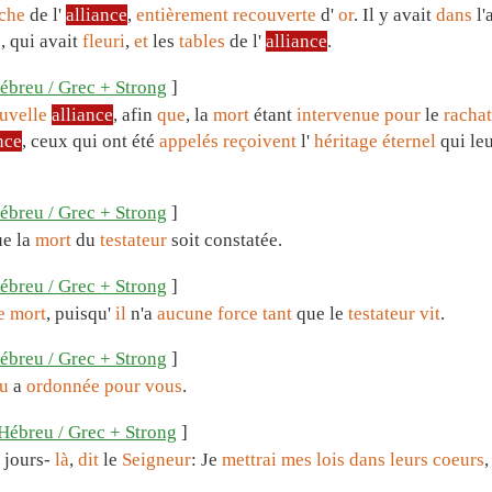
che
de l'
alliance
,
entièrement
recouverte
d'
or
. Il y avait
dans
l'
n
, qui avait
fleuri
,
et
les
tables
de l'
alliance
.
ébreu / Grec + Strong
]
uvelle
alliance
, afin
que
, la
mort
étant
intervenue
pour
le
rachat
nce
, ceux qui ont été
appelés
reçoivent
l'
héritage
éternel
qui leu
ébreu / Grec + Strong
]
e la
mort
du
testateur
soit constatée.
ébreu / Grec + Strong
]
e
mort
, puisqu'
il
n'a
aucune
force
tant
que le
testateur
vit
.
ébreu / Grec + Strong
]
u
a
ordonnée
pour
vous
.
Hébreu / Grec + Strong
]
jours-
là
,
dit
le
Seigneur
: Je
mettrai
mes
lois
dans
leurs
coeurs