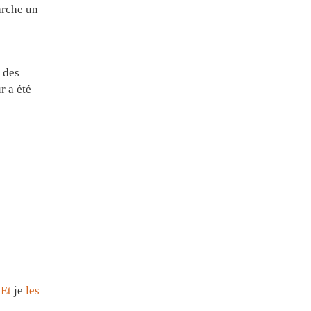
arche un
des
r a été
,
Et
je
les