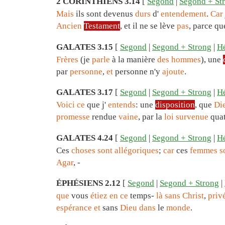
2 CORINTHIENS 3.14
[
Segond
|
Segond + St
Mais
ils sont devenus
durs
d'
entendement
.
Car
Ancien
Testament
, et il ne se lève
pas
, parce qu
GALATES 3.15
[
Segond
|
Segond + Strong
|
Hé
Frères
(je
parle
à la manière
des
hommes
), une
par
personne
,
et
personne n'y
ajoute
.
GALATES 3.17
[
Segond
|
Segond + Strong
|
Hé
Voici
ce
que j'
entends
: une
disposition
, que
Di
promesse
rendue
vaine
, par la
loi
survenue
qua
GALATES 4.24
[
Segond
|
Segond + Strong
|
Hé
Ces
choses
sont
allégoriques
;
car
ces
femmes
s
Agar
, -
ÉPHÉSIENS 2.12
[
Segond
|
Segond + Strong
|
que
vous
étiez
en
ce
temps-
là
sans
Christ
,
priv
espérance
et
sans
Dieu
dans
le
monde
.