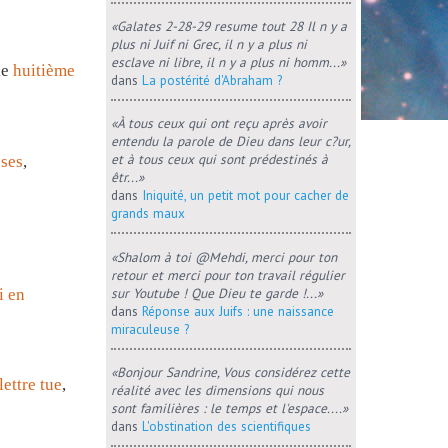
«Galates 2-28-29 resume tout 28 Il n y a
plus ni Juif ni Grec, il n y a plus ni
esclave ni libre, il n y a plus ni homm...»
le
huitième
dans
La postérité d'Abraham ?
«À tous ceux qui ont reçu après avoir
entendu la parole de Dieu dans leur c?ur,
et à tous ceux qui sont prédestinés à
ses
,
êtr...»
dans
Iniquité, un petit mot pour cacher de
grands maux
«Shalom à toi @Mehdi, merci pour ton
retour et merci pour ton travail régulier
sur Youtube ! Que Dieu te garde !...»
i
en
dans
Réponse aux Juifs : une naissance
miraculeuse ?
«Bonjour Sandrine, Vous considérez cette
lettre
tue
,
réalité avec les dimensions qui nous
sont familières : le temps et l'espace....»
dans
L'obstination des scientifiques