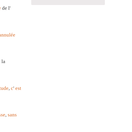
e
de l'
annulée
i
la
tude
,
c
'
est
sse
,
sans