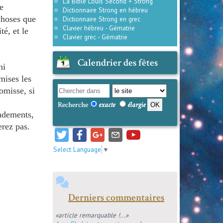
La Bible Louis Second + Strong
e
Dictionnaire Strong en hébreu
choses que
Dictionnaire Strong en grec
Clavier hébreu - Gématrie
té, et le
Clavier grec - Gématrie
Calendrier des fêtes
ni
mises les
omisse, si
Recherche
exacte
élargie
dements,
erez pas.
Select Language
▼
Derniers commentaires
«article remarquable !...»