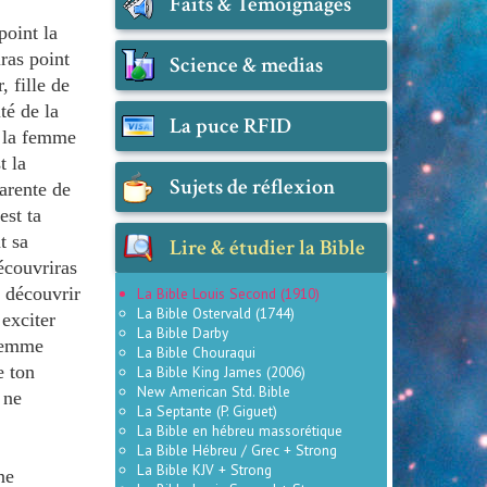
Faits & Témoignages
point la
ras point
Science & medias
, fille de
té de la
La puce RFID
e la femme
t la
Sujets de réflexion
parente de
est ta
t sa
Lire & étudier la Bible
couvriras
r découvrir
La Bible Louis Second (1910)
La Bible Ostervald (1744)
exciter
La Bible Darby
 femme
La Bible Chouraqui
e ton
La Bible King James (2006)
New American Std. Bible
 ne
La Septante (P. Giguet)
La Bible en hébreu massorétique
La Bible Hébreu / Grec + Strong
La Bible KJV + Strong
ne