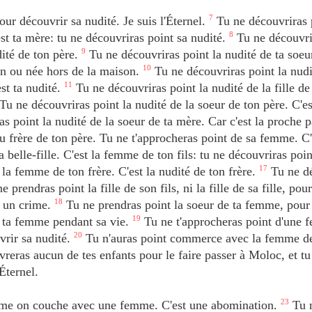
ur découvrir sa nudité. Je suis l'Éternel.
7
Tu ne découvriras 
est ta mère: tu ne découvriras point sa nudité.
8
Tu ne découvri
dité de ton père.
9
Tu ne découvriras point la nudité de ta soeur
son ou née hors de la maison.
10
Tu ne découvriras point la nudi
'est ta nudité.
11
Tu ne découvriras point la nudité de la fille d
Tu ne découvriras point la nudité de la soeur de ton père. C'es
s point la nudité de la soeur de ta mère. Car c'est la proche 
u frère de ton père. Tu ne t'approcheras point de sa femme. C'
 belle-fille. C'est la femme de ton fils: tu ne découvriras poin
la femme de ton frère. C'est la nudité de ton frère.
17
Tu ne dé
 prendras point la fille de son fils, ni la fille de sa fille, pou
t un crime.
18
Tu ne prendras point la soeur de ta femme, pour 
de ta femme pendant sa vie.
19
Tu ne t'approcheras point d'une
vrir sa nudité.
20
Tu n'auras point commerce avec la femme d
vreras aucun de tes enfants pour le faire passer à Moloc, et tu
Éternel.
e on couche avec une femme. C'est une abomination.
23
Tu 