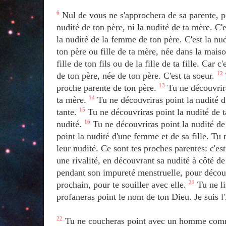
6
Nul de vous ne s'approchera de sa parente, po
nudité de ton père, ni la nudité de ta mère. C'
la nudité de la femme de ton père. C'est la nu
ton père ou fille de ta mère, née dans la mai
fille de ton fils ou de la fille de ta fille. Car c
de ton père, née de ton père. C'est ta soeur.
12
proche parente de ton père.
13
Tu ne découvrira
ta mère.
14
Tu ne découvriras point la nudité d
tante.
15
Tu ne découvriras point la nudité de ta
nudité.
16
Tu ne découvriras point la nudité de 
point la nudité d'une femme et de sa fille. Tu ne
leur nudité. Ce sont tes proches parentes: c'es
une rivalité, en découvrant sa nudité à côté 
pendant son impureté menstruelle, pour décou
prochain, pour te souiller avec elle.
21
Tu ne li
profaneras point le nom de ton Dieu. Je suis l'
22
Tu ne coucheras point avec un homme comm