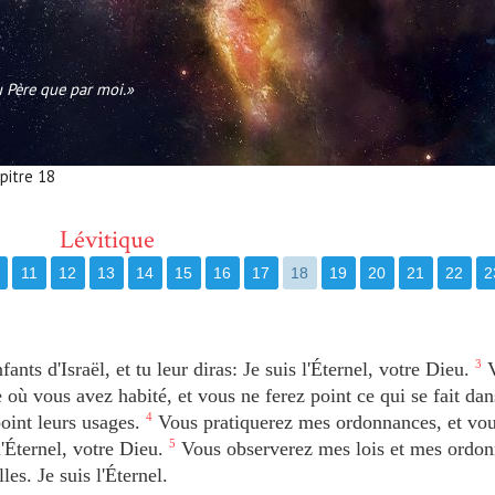
au Père que par moi.»
apitre 18
Lévitique
11
12
13
14
15
16
17
18
19
20
21
22
2
ants d'Israël, et tu leur diras: Je suis l'Éternel, votre Dieu.
3
V
e où vous avez habité, et vous ne ferez point ce qui se fait dan
oint leurs usages.
4
Vous pratiquerez mes ordonnances, et vo
l'Éternel, votre Dieu.
5
Vous observerez mes lois et mes ordon
es. Je suis l'Éternel.