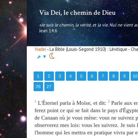
Via Dei, le chemin de Dieu
«Je suis le chemin, la vérité, et la vie. Nul ne vient 
Jean 14:6
Viadei
- La Bible (Louis-Segond 1910) : Lévitique - Ch
▼
1
2
3
4
5
6
7
8
9
10
26
27
1
L'Éternel parla à Moïse, et dit:
2
Parle aux enf
ferez point ce qui se fait dans le pays d'Égypt
de Canaan où je vous mène: vous ne suivrez p
observerez mes lois: vous les suivrez. Je suis 
l'homme qui les mettra en pratique vivra par ell