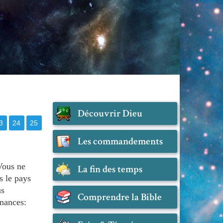
Découvrir Dieu
3
24
25
Les commandements
ous ne
La fin des temps
s le pays
us
Comprendre la Bible
nances: