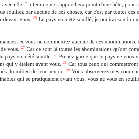
r avec elle. La femme ne s'approchera point d'une bête, pour s
s souillez par aucune de ces choses, car c'est par toutes ces 
er devant vous.
25
Le pays en a été souillé; je punirai son iniqui
nances, et vous ne commettrez aucune de ces abominations, 
u de vous.
27
Car ce sont là toutes les abominations qu'ont com
e pays en a été souillé.
28
Prenez garde que le pays ne vous v
ns qui y étaient avant vous.
29
Car tous ceux qui commettront
hés du milieu de leur peuple.
30
Vous observerez mes comman
nables qui se pratiquaient avant vous, vous ne vous en souill