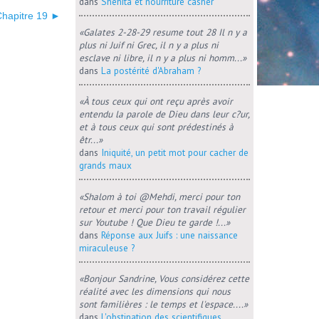
dans
Shehita et nourriture casher
Chapitre 19 ►
«Galates 2-28-29 resume tout 28 Il n y a
plus ni Juif ni Grec, il n y a plus ni
esclave ni libre, il n y a plus ni homm...»
dans
La postérité d'Abraham ?
«À tous ceux qui ont reçu après avoir
entendu la parole de Dieu dans leur c?ur,
et à tous ceux qui sont prédestinés à
êtr...»
dans
Iniquité, un petit mot pour cacher de
grands maux
«Shalom à toi @Mehdi, merci pour ton
retour et merci pour ton travail régulier
sur Youtube ! Que Dieu te garde !...»
dans
Réponse aux Juifs : une naissance
miraculeuse ?
«Bonjour Sandrine, Vous considérez cette
réalité avec les dimensions qui nous
sont familières : le temps et l'espace....»
dans
L'obstination des scientifiques