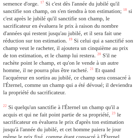
semence d'orge.
17
Si c'est dès l'année du jubilé qu'il
sanctifie son champ, on s'en tiendra à ton estimation;
18
si
c'est après le jubilé qu'il sanctifie son champ, le
sacrificateur en évaluera le prix à raison du nombre
d'années qui restent jusqu'au jubilé, et il sera fait une
réduction sur ton estimation.
19
Si celui qui a sanctifié son
champ veut le racheter, il ajoutera un cinquième au prix
de ton estimation, et le champ lui restera.
20
S'il ne
rachète point le champ, et qu'on le vende à un autre
homme, il ne pourra plus être racheté.
21
Et quand
l'acquéreur en sortira au jubilé, ce champ sera consacré à
l'Éternel, comme un champ qui a été dévoué; il deviendra
la propriété du sacrificateur.
22
Si quelqu'un sanctifie à l'Éternel un champ qu'il a
acquis et qui ne fait point partie de sa propriété,
23
le
sacrificateur en évaluera le prix d'après ton estimation
jusqu'à l'année du jubilé, et cet homme paiera le jour
même le prix fixé, comme étant consacré à l'Éternel.