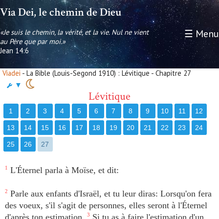
Via Dei, le chemin de Dieu
«Je suis le chemin, la vérité, et la vie. Nul ne vient
☰ Menu
au Père que par moi.»
Jean 14:6
Viadei
- La Bible (Louis-Segond 1910) : Lévitique - Chapitre 27
▼
Lévitique
1
2
3
4
5
6
7
8
9
10
11
12
13
14
15
16
17
18
19
20
21
22
23
24
25
26
27
1
L'Éternel parla à Moïse, et dit:
2
Parle aux enfants d'Israël, et tu leur diras: Lorsqu'on fera
des voeux, s'il s'agit de personnes, elles seront à l'Éternel
d'après ton estimation.
3
Si tu as à faire l'estimation d'un