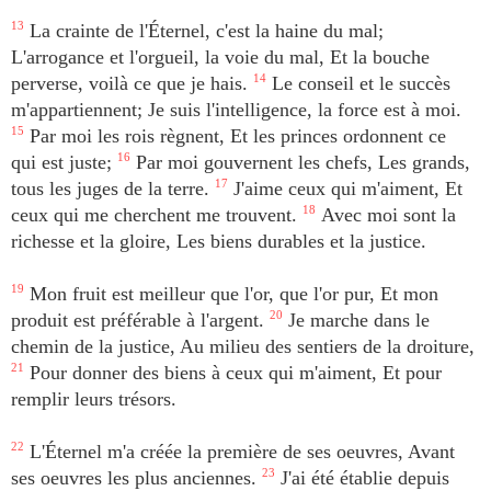
13
La crainte de l'Éternel, c'est la haine du mal;
L'arrogance et l'orgueil, la voie du mal, Et la bouche
perverse, voilà ce que je hais.
14
Le conseil et le succès
m'appartiennent; Je suis l'intelligence, la force est à moi.
15
Par moi les rois règnent, Et les princes ordonnent ce
qui est juste;
16
Par moi gouvernent les chefs, Les grands,
tous les juges de la terre.
17
J'aime ceux qui m'aiment, Et
ceux qui me cherchent me trouvent.
18
Avec moi sont la
richesse et la gloire, Les biens durables et la justice.
19
Mon fruit est meilleur que l'or, que l'or pur, Et mon
produit est préférable à l'argent.
20
Je marche dans le
chemin de la justice, Au milieu des sentiers de la droiture,
21
Pour donner des biens à ceux qui m'aiment, Et pour
remplir leurs trésors.
22
L'Éternel m'a créée la première de ses oeuvres, Avant
ses oeuvres les plus anciennes.
23
J'ai été établie depuis