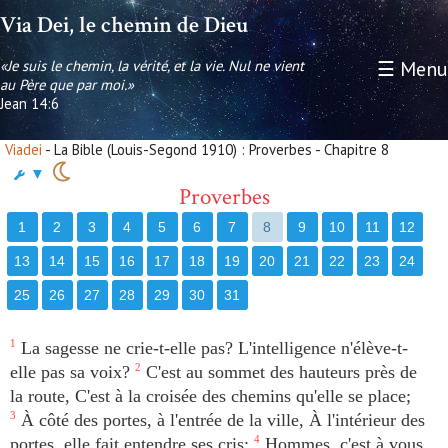
Via Dei, le chemin de Dieu
«Je suis le chemin, la vérité, et la vie. Nul ne vient
☰ Menu
au Père que par moi.»
Jean 14:6
Viadei
- La Bible (Louis-Segond 1910) : Proverbes - Chapitre 8
▼
Proverbes
1
2
3
4
5
6
7
8
9
10
11
12
13
14
15
16
17
18
19
20
21
22
23
24
25
26
27
28
29
30
31
1
La sagesse ne crie-t-elle pas? L'intelligence n'élève-t-
elle pas sa voix?
2
C'est au sommet des hauteurs près de
la route, C'est à la croisée des chemins qu'elle se place;
3
À côté des portes, à l'entrée de la ville, À l'intérieur des
portes, elle fait entendre ses cris:
4
Hommes, c'est à vous