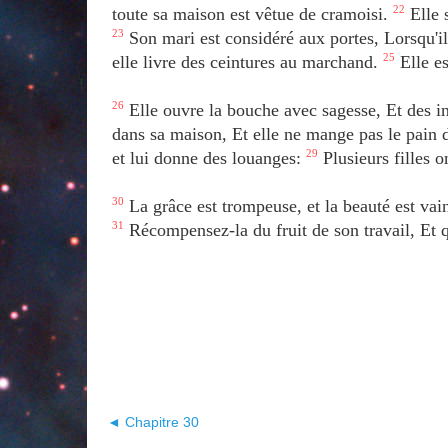
toute sa maison est vêtue de cramoisi.
22
Elle s
23
Son mari est considéré aux portes, Lorsqu'il
elle livre des ceintures au marchand.
25
Elle es
26
Elle ouvre la bouche avec sagesse, Et des in
dans sa maison, Et elle ne mange pas le pain 
et lui donne des louanges:
29
Plusieurs filles o
30
La grâce est trompeuse, et la beauté est vain
31
Récompensez-la du fruit de son travail, Et q
◄ Chapitre 30