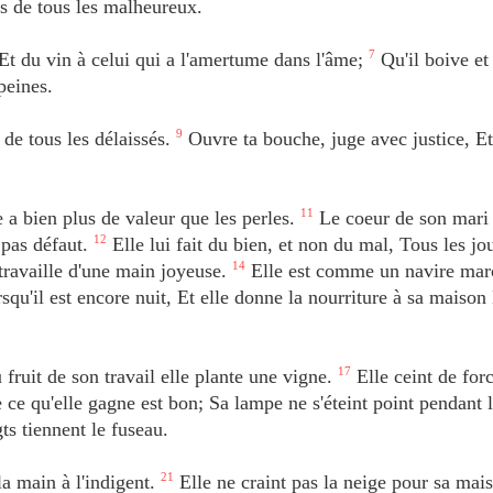
ts de tous les malheureux.
 Et du vin à celui qui a l'amertume dans l'âme;
7
Qu'il boive et
peines.
de tous les délaissés.
9
Ouvre ta bouche, juge avec justice, E
a bien plus de valeur que les perles.
11
Le coeur de son mari
t pas défaut.
12
Elle lui fait du bien, et non du mal, Tous les jo
 travaille d'une main joyeuse.
14
Elle est comme un navire mar
squ'il est encore nuit, Et elle donne la nourriture à sa maison 
 fruit de son travail elle plante une vigne.
17
Elle ceint de for
 ce qu'elle gagne est bon; Sa lampe ne s'éteint point pendant l
ts tiennent le fuseau.
a main à l'indigent.
21
Elle ne craint pas la neige pour sa mai