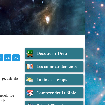
Découvrir Dieu
3
24
25
Les commandements
-je, fils de
La fin des temps
Comprendre la Bible
emuel, Ce
 ils