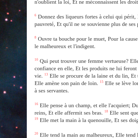
n'oublient la loi, Et ne méconnaissent les droi
6
Donnez des liqueurs fortes à celui qui périt,
pauvreté, Et qu'il ne se souvienne plus de ses 
8
Ouvre ta bouche pour le muet, Pour la cause 
le malheureux et l'indigent.
10
Qui peut trouver une femme vertueuse? Elle 
confiance en elle, Et les produits ne lui feron
vie.
13
Elle se procure de la laine et du lin, Et
Elle amène son pain de loin.
15
Elle se lève lor
à ses servantes.
16
Elle pense à un champ, et elle l'acquiert; Du
reins, Et elle affermit ses bras.
18
Elle sent que
19
Elle met la main à la quenouille, Et ses doig
20
Elle tend la main au malheureux, Elle tend l