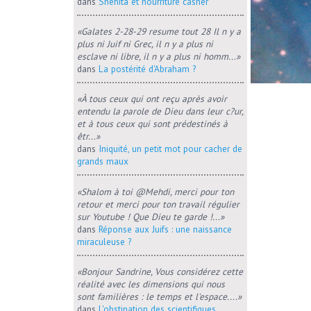
dans
Shehita et nourriture casher
«Galates 2-28-29 resume tout 28 Il n y a
plus ni Juif ni Grec, il n y a plus ni
esclave ni libre, il n y a plus ni homm...»
dans
La postérité d'Abraham ?
«À tous ceux qui ont reçu après avoir
entendu la parole de Dieu dans leur c?ur,
et à tous ceux qui sont prédestinés à
êtr...»
dans
Iniquité, un petit mot pour cacher de
grands maux
«Shalom à toi @Mehdi, merci pour ton
retour et merci pour ton travail régulier
sur Youtube ! Que Dieu te garde !...»
dans
Réponse aux Juifs : une naissance
miraculeuse ?
«Bonjour Sandrine, Vous considérez cette
réalité avec les dimensions qui nous
sont familières : le temps et l'espace....»
dans
L'obstination des scientifiques