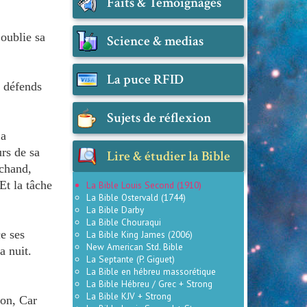
Faits & Témoignages
 oublie sa
Science & medias
La puce RFID
t défends
Sujets de réflexion
 a
urs de sa
Lire & étudier la Bible
chand,
Et la tâche
La Bible Louis Second (1910)
La Bible Ostervald (1744)
La Bible Darby
La Bible Chouraqui
ce ses
La Bible King James (2006)
New American Std. Bible
a nuit.
La Septante (P. Giguet)
La Bible en hébreu massorétique
La Bible Hébreu / Grec + Strong
La Bible KJV + Strong
son, Car