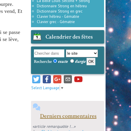
La Bible Louis Second + Strong
ourpre.
Dictionnaire Strong en hébreu
es vend, Et
Dictionnaire Strong en grec
Clavier hébreu - Gématrie
Clavier grec - Gématrie
i se passe
Calendrier des fêtes
i se lève,
Recherche
exacte
élargie
Select Language
▼
Derniers commentaires
«article remarquable !...»