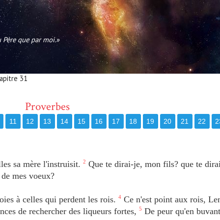
au Père que par moi.»
apitre 31
Proverbes
11
12
13
14
15
16
17
18
19
20
21
22
2
es sa mère l'instruisit.
2
Que te dirai-je, mon fils? que te dirai
et de mes voeux?
ies à celles qui perdent les rois.
4
Ce n'est point aux rois, L
inces de rechercher des liqueurs fortes,
5
De peur qu'en buvant