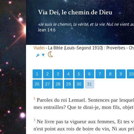
Via Dei, le chemin de Dieu
«Je suis le chemin, la vérité, et la vie. Nul ne vient 
Jean 14:6
Viadei
- La Bible (Louis-Segond 1910) : Proverbes - Ch
▼
1
2
3
4
5
6
7
8
9
10
26
27
28
29
30
31
1
Paroles du roi Lemuel. Sentences par lesquell
mes entrailles? Que te dirai-je, mon fils, obj
3
Ne livre pas ta vigueur aux femmes, Et tes vo
n'est point aux rois de boire du vin, Ni aux pr