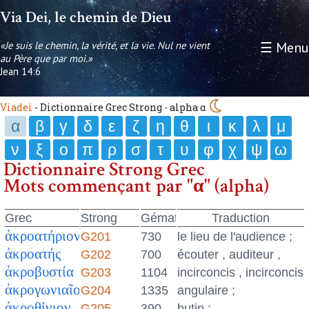
Via Dei, le chemin de Dieu
«Je suis le chemin, la vérité, et la vie. Nul ne vient
☰ Menu
au Père que par moi.»
Jean 14:6
Viadei
- Dictionnaire Grec Strong - alpha α
α
β
γ
δ
ε
ζ
η
θ
ι
κ
λ
μ
ν
ξ
ο
π
ρ
σ
τ
υ
φ
χ
ψ
ω
Dictionnaire Strong Grec
Mots commençant par "α" (alpha)
Grec
Strong
Gématrie
Traduction
ἀκροατήριον
G201
730
le lieu de l'audience ;
ἀκροατής
G202
700
écouter , auditeur ,
ἀκροβυστία
G203
1104
incirconcis , incirconcisi
ἀκρογωνιαῖος
G204
1335
angulaire ;
ἀκροθίνιον
G205
390
butin ;