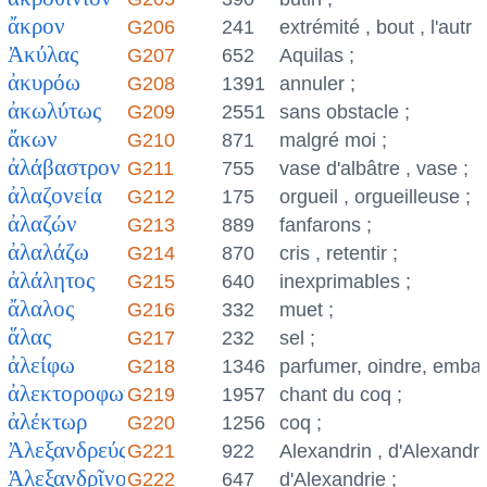
ἄκρον
G206
241
extrémité , bout , l'autr
Ἀκύλας
G207
652
Aquilas ;
ἀκυρόω
G208
1391
annuler ;
ἀκωλύτως
G209
2551
sans obstacle ;
ἄκων
G210
871
malgré moi ;
ἀλάβαστρον
G211
755
vase d'albâtre , vase ;
ἀλαζονεία
G212
175
orgueil , orgueilleuse ;
ἀλαζών
G213
889
fanfarons ;
ἀλαλάζω
G214
870
cris , retentir ;
ἀλάλητος
G215
640
inexprimables ;
ἄλαλος
G216
332
muet ;
ἅλας
G217
232
sel ;
ἀλείφω
G218
1346
parfumer, oindre, emba
ἀλεκτοροφωνία
G219
1957
chant du coq ;
ἀλέκτωρ
G220
1256
coq ;
Ἀλεξανδρεύς
G221
922
Alexandrin , d'Alexandri
Ἀλεξανδρῖνος
G222
647
d'Alexandrie ;