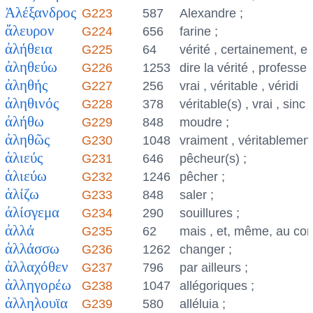
Ἀλέξανδρος
G223
587
Alexandre ;
ἄλευρον
G224
656
farine ;
ἀλήθεια
G225
64
vérité , certainement, e
ἀληθεύω
G226
1253
dire la vérité , professe
ἀληθής
G227
256
vrai , véritable , véridi
ἀληθινός
G228
378
véritable(s) , vrai , sinc
ἀλήθω
G229
848
moudre ;
ἀληθῶς
G230
1048
vraiment , véritablement
ἁλιεύς
G231
646
pêcheur(s) ;
ἁλιεύω
G232
1246
pêcher ;
ἁλίζω
G233
848
saler ;
ἀλίσγεμα
G234
290
souillures ;
ἀλλά
G235
62
mais , et, même, au con
ἀλλάσσω
G236
1262
changer ;
ἀλλαχόθεν
G237
796
par ailleurs ;
ἀλληγορέω
G238
1047
allégoriques ;
ἀλληλουϊα
G239
580
alléluia ;