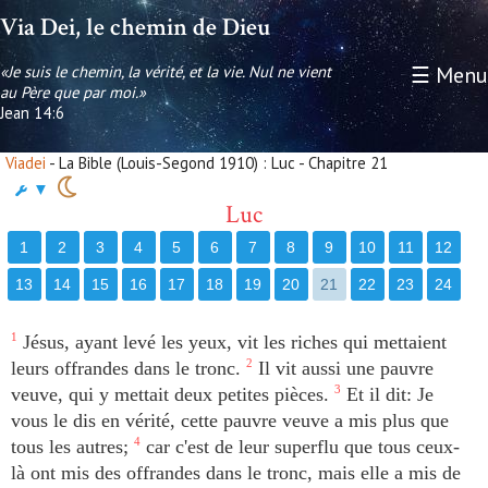
Via Dei, le chemin de Dieu
«Je suis le chemin, la vérité, et la vie. Nul ne vient
☰ Menu
au Père que par moi.»
Jean 14:6
Viadei
- La Bible (Louis-Segond 1910) : Luc - Chapitre 21
▼
Luc
1
2
3
4
5
6
7
8
9
10
11
12
13
14
15
16
17
18
19
20
21
22
23
24
1
Jésus, ayant levé les yeux, vit les riches qui mettaient
leurs offrandes dans le tronc.
2
Il vit aussi une pauvre
veuve, qui y mettait deux petites pièces.
3
Et il dit: Je
vous le dis en vérité, cette pauvre veuve a mis plus que
tous les autres;
4
car c'est de leur superflu que tous ceux-
là ont mis des offrandes dans le tronc, mais elle a mis de