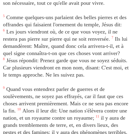
son nécessaire, tout ce qu'elle avait pour vivre.
5
Comme quelques-uns parlaient des belles pierres et des
offrandes qui faisaient l'ornement du temple, Jésus dit:
6
Les jours viendront où, de ce que vous voyez, il ne
restera pas pierre sur pierre qui ne soit renversée.
7
Ils lui
demandèrent: Maître, quand donc cela arrivera-t-il, et à
quel signe connaîtra-t-on que ces choses vont arriver?
8
Jésus répondit: Prenez garde que vous ne soyez séduits.
Car plusieurs viendront en mon nom, disant: C'est moi, et
le temps approche. Ne les suivez pas.
9
Quand vous entendrez parler de guerres et de
soulèvements, ne soyez pas effrayés, car il faut que ces
choses arrivent premièrement. Mais ce ne sera pas encore
la fin.
10
Alors il leur dit: Une nation s'élèvera contre une
nation, et un royaume contre un royaume;
11
il y aura de
grands tremblements de terre, et, en divers lieux, des
pestes et des famines; il y aura des phénomènes terribles,