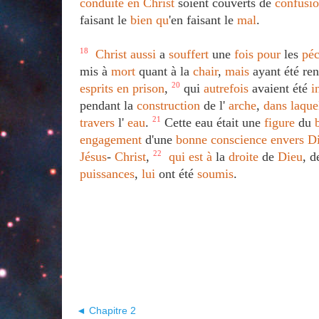
conduite
en
Christ
soient couverts de
confusi
faisant le
bien
qu
'en faisant le
mal
.
18
Christ
aussi
a
souffert
une
fois
pour
les
pé
mis à
mort
quant à la
chair
,
mais
ayant été re
esprits
en
prison
,
20
qui
autrefois
avaient été
i
pendant la
construction
de l'
arche
,
dans
laque
travers
l'
eau
.
21
Cette eau était une
figure
du
engagement
d'une
bonne
conscience
envers
D
Jésus
-
Christ
,
22
qui
est
à
la
droite
de
Dieu
, d
puissances
,
lui
ont été
soumis
.
◄ Chapitre 2