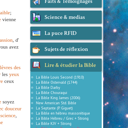
Faits & Témoignages
faible
;
Science & medias
e
vienne
La puce RFID
assion
, d'
ous avez
Sujets de réflexion
Lire & étudier la Bible
lèvres
des
r
les
yeux
La Bible Louis Second (1910)
re
ceux
La Bible Ostervald (1744)
La Bible Darby
La Bible Chouraqui
La Bible King James (2006)
e
soyez
New American Std. Bible
La Septante (P. Giguet)
ec
douceur
La Bible en hébreu massorétique
science
,
La Bible Hébreu / Grec + Strong
ne
La Bible KJV + Strong