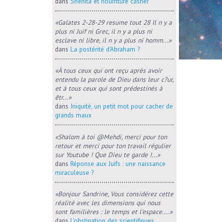
dans
Shehita et nourriture casher
«Galates 2-28-29 resume tout 28 Il n y a
plus ni Juif ni Grec, il n y a plus ni
esclave ni libre, il n y a plus ni homm...»
dans
La postérité d'Abraham ?
«À tous ceux qui ont reçu après avoir
entendu la parole de Dieu dans leur c?ur,
et à tous ceux qui sont prédestinés à
êtr...»
dans
Iniquité, un petit mot pour cacher de
grands maux
«Shalom à toi @Mehdi, merci pour ton
retour et merci pour ton travail régulier
sur Youtube ! Que Dieu te garde !...»
dans
Réponse aux Juifs : une naissance
miraculeuse ?
«Bonjour Sandrine, Vous considérez cette
réalité avec les dimensions qui nous
sont familières : le temps et l'espace....»
dans
L'obstination des scientifiques