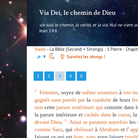
Via Dei, le chemin de Dieu
«Je suis le chemin, la vérité, et la vie. Nul ne vient 
Jean 14:6
Viadei
- La Bible (Second + Strongs) : 1 Pierre - Chapi
▼
Survolez les strongs !
1
2
3
4
5
1
Femmes
, soyez de
même
soumises
à
vos
ma
gagnés
sans
parole
par
la
conduite
de leurs
fe
non
cette
parure
extérieure
qui
consiste dans 
la parure intérieure et
cachée
dans
le
coeur
, l
devant
Dieu
.
5
Ainsi
se
paraient
autrefois
les
comme
Sara
, qui
obéissait
à
Abraham
et
l
'
app
faisant ce qui est
bien
,
sans
vous laisser
troub