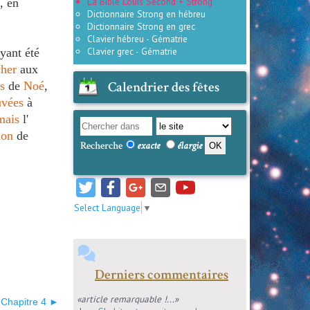
La Bible Louis Second + Strong
, en
Dictionnaire Strong en hébreu
Dictionnaire Strong en grec
Clavier hébreu - Gématrie
Clavier grec - Gématrie
ayant été
cher
aux
Calendrier des fêtes
s
de
Noé
,
uvées
à
mais
l'
ion
de
Recherche
exacte
élargie
Select Language
▼
Derniers commentaires
«article remarquable !...»
Chapitre 4 ►