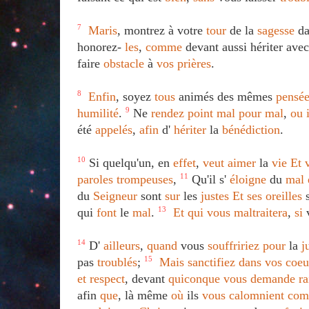
7
Maris
, montrez à votre
tour
de la
sagesse
da
honorez-
les
,
comme
devant aussi hériter ave
faire
obstacle
à
vos
prières
.
8
Enfin
, soyez
tous
animés des mêmes
pensée
humilité
.
9
Ne
rendez
point
mal
pour
mal
,
ou
été
appelés
,
afin
d'
hériter
la
bénédiction
.
10
Si quelqu'un, en
effet
,
veut
aimer
la
vie
Et
paroles
trompeuses
,
11
Qu'il s'
éloigne
du
mal
du
Seigneur
sont
sur
les
justes
Et
ses
oreilles
s
qui
font
le
mal
.
13
Et
qui
vous
maltraitera
,
si
14
D'
ailleurs
,
quand
vous
souffririez
pour
la
j
pas
troublés
;
15
Mais
sanctifiez
dans
vos
coeu
et
respect
, devant
quiconque
vous
demande
ra
afin
que
, là même
où
ils
vous
calomnient
co