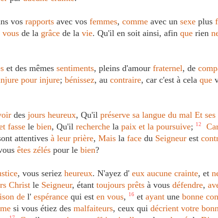
ns vos
rapports
avec vos
femmes
,
comme
avec un
sexe
plus
c
vous
de la
grâce
de la
vie
. Qu'il en soit ainsi, afin
que
rien
n
s
et des mêmes
sentiments
, pleins d'amour
fraternel
, de
comp
injure
pour
injure
;
bénissez
, au
contraire
, car c'est à cela
que
v
voir
des
jours
heureux
, Qu'il
préserve
sa
langue
du
mal
Et
ses
et
fasse
le
bien
, Qu'il
recherche
la
paix
et
la
poursuive
;
12
Ca
ont attentives
à
leur
prière
,
Mais
la
face
du
Seigneur
est
cont
vous
êtes
zélés
pour le
bien
?
ustice
, vous seriez
heureux
. N'ayez d'
eux
aucune
crainte
, et
n
rs
Christ
le
Seigneur
, étant
toujours
prêts
à vous
défendre
,
av
ison
de
l'
espérance
qui est
en
vous
,
16
et
ayant
une
bonne
con
mme
si vous étiez des
malfaiteurs
, ceux qui
décrient
votre
bon
17