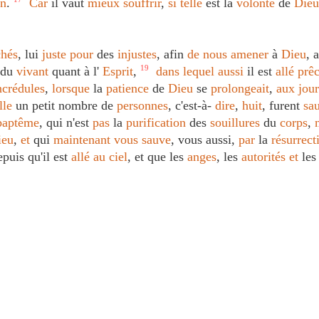
on
.
Car
il vaut
mieux
souffrir
,
si
telle
est la
volonté
de
Dieu
chés
, lui
juste
pour
des
injustes
, afin
de
nous
amener
à
Dieu
, 
ndu
vivant
quant à l'
Esprit
,
19
dans
lequel
aussi
il est
allé
prê
ncrédules
,
lorsque
la
patience
de
Dieu
se
prolongeait
,
aux
jour
lle
un petit nombre de
personnes
, c'est-à-
dire
,
huit
, furent
sa
baptême
, qui n'est
pas
la
purification
des
souillures
du
corps
,
ieu
,
et
qui
maintenant
vous
sauve
, vous aussi,
par
la
résurrect
epuis qu'il est
allé
au
ciel
, et que les
anges
, les
autorités
et
les