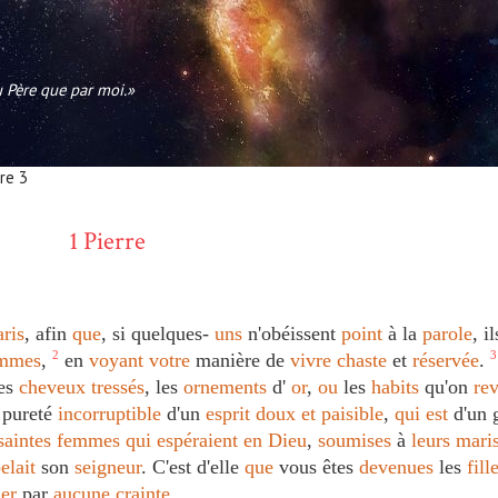
au Père que par moi.»
tre 3
1 Pierre
ris
, afin
que
, si quelques-
uns
n'obéissent
point
à la
parole
, i
mmes
,
2
en
voyant
votre
manière de
vivre
chaste
et
réservée
.
3
les
cheveux
tressés
, les
ornements
d'
or
,
ou
les
habits
qu'on
rev
a pureté
incorruptible
d'un
esprit
doux
et
paisible
,
qui
est
d'un 
saintes
femmes
qui
espéraient
en
Dieu
,
soumises
à
leurs
mari
elait
son
seigneur
. C'est d'elle
que
vous êtes
devenues
les
fill
ler
par
aucune
crainte
.