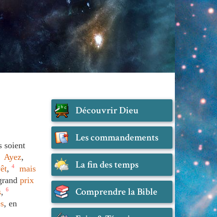
Découvrir Dieu
Les commandements
ls soient
Ayez
,
La fin des temps
êt
,
4
mais
grand
prix
Comprendre la Bible
s
,
6
es
, en